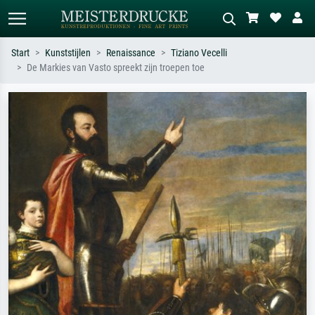
Start
Kunststijlen
Renaissance
Tiziano Vecelli
De Markies van Vasto spreekt zijn troepen toe
Standaard zoeken
AI-beeldzoeker
Zoek op kunstenaar, titel of stijl – bijv.
Beschrijf de scène – bijv. groene
Monet, Sterrennacht, impressionisme,
weide, abstract met veel rood, donker
Hokusai-golf, naakt.
olieverfschilderij, staand naakt naast
een boom.