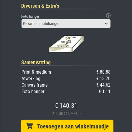
Diversen & Extra's
Foto hanger
Gekartelde fotohanger
Samenvatting
Print & medium
€ 80.88
Afwerking
€ 13.70
Canvas frame
€ 44.62
Foto hanger
€ 1.11
€ 140.31
(Enthält 21% MwSt.)
Toevoegen aan winkelmandje