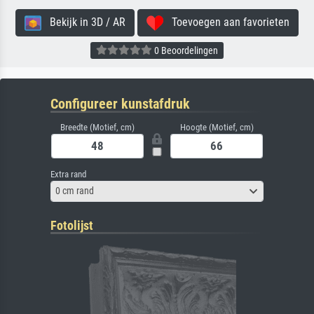
Bekijk in 3D / AR
Toevoegen aan favorieten
0 Beoordelingen
Configureer kunstafdruk
Breedte (Motief, cm)
Hoogte (Motief, cm)
Extra rand
0 cm rand
Fotolijst