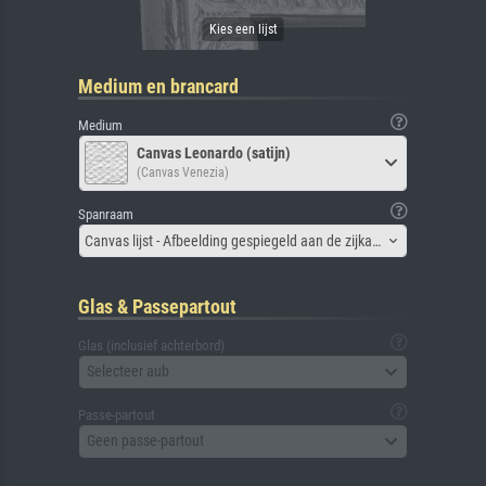
Medium en brancard
Medium
Canvas Leonardo (satijn)
(Canvas Venezia)
Spanraam
Canvas lijst - Afbeelding gespiegeld aan de zijkant
Glas & Passepartout
Glas (inclusief achterbord)
Selecteer aub
Passe-partout
Geen passe-partout