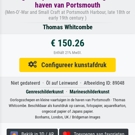
haven van Portsmouth
(Men-O'-War and Small Craft at Portsmouth Harbour, late 18th or
early 19th century )
Thomas Whitcombe
€ 150.26
Enthält 21% MwSt.
Configureer kunstafdruk
Niet gedateerd · Öl auf Leinwand · Afbeelding ID: 89048
Genreschilderkunst
·
Marineschilderkunst
Oorlogsschepen en kleine vaartuigen in de haven van Portsmouth · Thomas
Whitcombe. Beschikbaar als kunstdruk op canvas, fotopapier, aquarelkarton,
ongecoat papier of Japans papier.
Bonhams, London, UK / Bridgeman Images
Bekijk in 3D / AR
Toevoegen aan favorieten