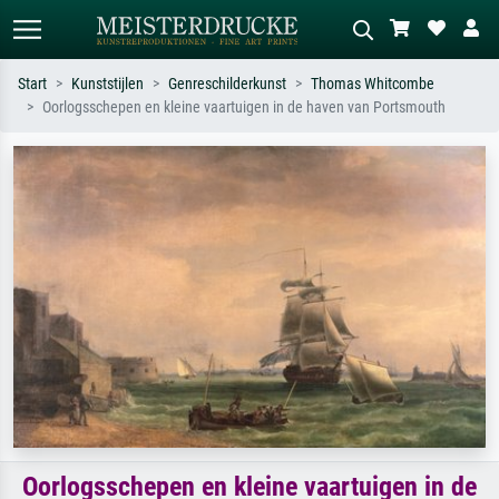
Start
Kunststijlen
Genreschilderkunst
Thomas Whitcombe
Oorlogsschepen en kleine vaartuigen in de haven van Portsmouth
Standaard zoeken
AI-beeldzoeker
Zoek op kunstenaar, titel of stijl – bijv.
Beschrijf de scène – bijv. groene
Monet, Sterrennacht, impressionisme,
weide, abstract met veel rood, donker
Hokusai-golf, naakt.
olieverfschilderij, staand naakt naast
een boom.
Oorlogsschepen en kleine vaartuigen in de