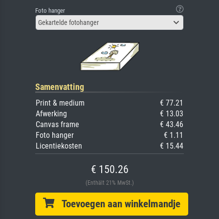
Foto hanger
Gekartelde fotohanger
Samenvatting
Print & medium
€ 77.21
Afwerking
€ 13.03
Canvas frame
€ 43.46
Foto hanger
€ 1.11
Licentiekosten
€ 15.44
€ 150.26
(Enthält 21% MwSt.)
Toevoegen aan winkelmandje