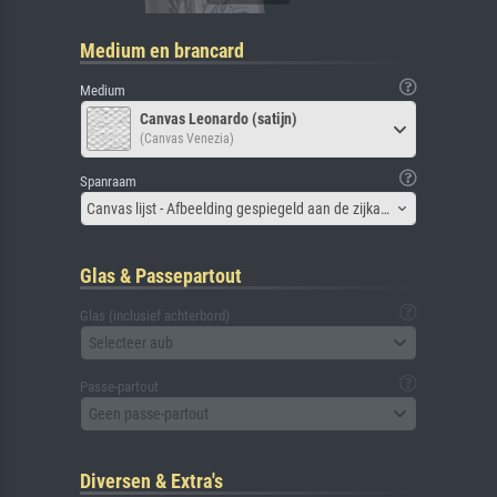
Medium en brancard
Medium
Canvas Leonardo (satijn)
(Canvas Venezia)
Spanraam
Canvas lijst - Afbeelding gespiegeld aan de zijkant
Glas & Passepartout
Glas (inclusief achterbord)
Selecteer aub
Passe-partout
Geen passe-partout
Diversen & Extra's