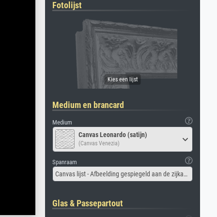
Fotolijst
Medium en brancard
Medium
Canvas Leonardo (satijn)
(Canvas Venezia)
Spanraam
Canvas lijst - Afbeelding gespiegeld aan de zijkant
Glas & Passepartout