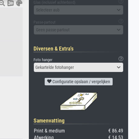
Glas (inclusief achterbord)
Selecteer aub
Passe-partout
Geen passe-partout
Diversen & Extra's
Foto hanger
Gekartelde fotohanger
Configuratie opslaan / vergelijken
Samenvatting
Print & medium
€ 86.49
Afwerking
€ 14.53