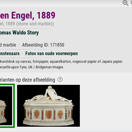
len Engel, 1889
el, 1889 (stone und marble))
omas Waldo Story
d marble · Afbeelding ID: 171850
unstenaars
·
Fotos van oude voorwerpen
kunstdruk op canvas, fotopapier, aquarelkarton, ongecoat papier of Japans papier.
ewcastle-upon-Tyne, UK / Bridgeman Images
arianten op deze afbeelding