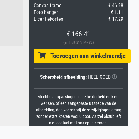
Canvas frame
€ 46.98
Foto hanger
€ 1.11
Licentiekosten
€ 17.29
€ 166.41
(Enthält 21% MwSt.)
Toevoegen aan winkelmandje
Scherpheid afbeelding:
HEEL GOED
Mocht u aanpassingen in de helderheid en kleur
wensen, of een aangepaste uitsnede van de
afbeelding, dan voeren wij deze wijzigingen graag
zonder extra kosten voor u door. Aarzel alstublieft
niet contact met ons op te nemen.