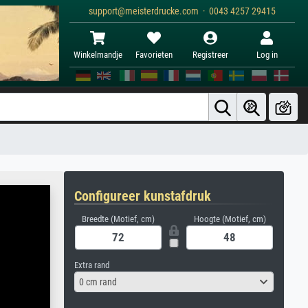
support@meisterdrucke.com · 0043 4257 29415
Winkelmandje
Favorieten
Registreer
Log in
Configureer kunstafdruk
Breedte (Motief, cm)
Hoogte (Motief, cm)
Extra rand
0 cm rand