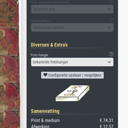
Glas (inclusief achterbord)
Selecteer aub
Passe-partout
Geen passe-partout
Diversen & Extra's
Foto hanger
Gekartelde fotohanger
Configuratie opslaan / vergelijken
Samenvatting
Print & medium
€ 74.31
Afwerking
€ 12.57