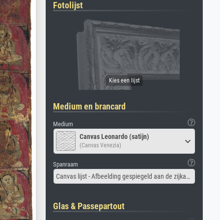
Fotolijst
Medium en brancard
Medium
Canvas Leonardo (satijn)
(Canvas Venezia)
Spanraam
Canvas lijst - Afbeelding gespiegeld aan de zijkant
Glas & Passepartout