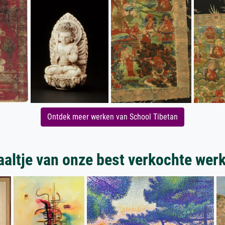
Ontdek meer werken van School Tibetan
aaltje van onze best verkochte wer