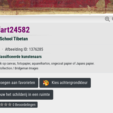
fart24582
School Tibetan
 · Afbeelding ID: 1376285
lassificeerde kunstenaars
uk op canvas, fotopapier, aquarelkarton, ongecoat papier of Japans papier.
Collection / Bridgeman Images
egen aan favorieten
Kies achtergrondkleur
 het schilderij in een ruimte
0 Beoordelingen