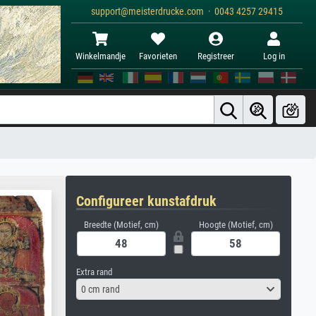
support@meisterdrucke.com · 0043 4257 29415
Winkelmandje
Favorieten
Registreer
Log in
Configureer kunstafdruk
Breedte (Motief, cm)
Hoogte (Motief, cm)
Extra rand
0 cm rand