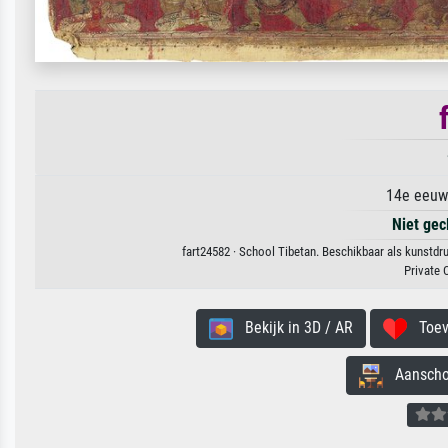
14e eeuw
Niet gec
fart24582 · School Tibetan. Beschikbaar als kunstdr
Private 
Bekijk in 3D / AR
Toevo
Aanschouw