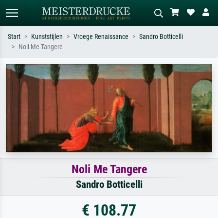
Start
Kunststijlen
Vroege Renaissance
Sandro Botticelli
Noli Me Tangere
Standaard zoeken
AI-beeldzoeker
Zoek op kunstenaar, titel of stijl – bijv.
Beschrijf de scène – bijv. groene
Monet, Sterrennacht, impressionisme,
weide, abstract met veel rood, donker
Hokusai-golf, naakt.
olieverfschilderij, staand naakt naast
een boom.
Noli Me Tangere
Sandro Botticelli
€ 108.77