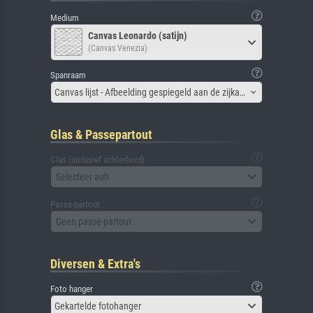
Medium
Canvas Leonardo (satijn)
(Canvas Venezia)
Spanraam
Canvas lijst - Afbeelding gespiegeld aan de zijkant
Glas & Passepartout
Glas (inclusief achterbord)
Selecteer aub
Passe-partout
Geen passe-partout
Diversen & Extra's
Foto hanger
Gekartelde fotohanger