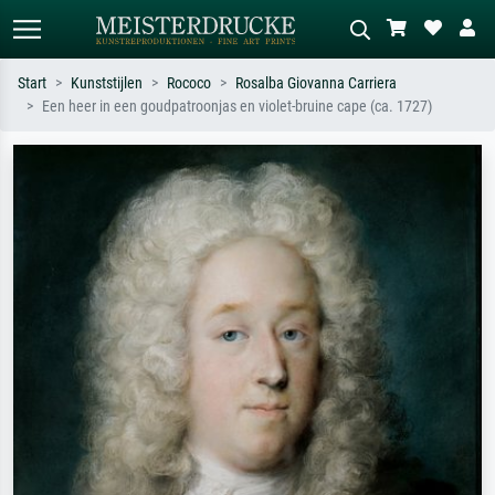
Start
Kunststijlen
Rococo
Rosalba Giovanna Carriera
Een heer in een goudpatroonjas en violet-bruine cape (ca. 1727)
Standaard zoeken
AI-beeldzoeker
Zoek op kunstenaar, titel of stijl – bijv.
Beschrijf de scène – bijv. groene
Monet, Sterrennacht, impressionisme,
weide, abstract met veel rood, donker
Hokusai-golf, naakt.
olieverfschilderij, staand naakt naast
een boom.