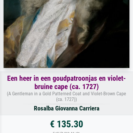
Een heer in een goudpatroonjas en violet-
bruine cape (ca. 1727)
(A Gentleman in a Gold Patterned Coat and Violet-Brown Cape
(ca. 1727))
Rosalba Giovanna Carriera
€ 135.30