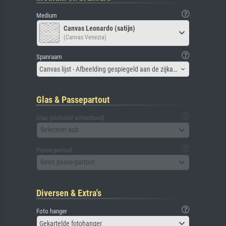
Medium
Canvas Leonardo (satijn)
(Canvas Venezia)
Spanraam
Canvas lijst - Afbeelding gespiegeld aan de zijkant
Glas & Passepartout
Glas (inclusief achterbord)
Selecteer aub
Passe-partout
Geen passe-partout
Diversen & Extra's
Foto hanger
Gekartelde fotohanger