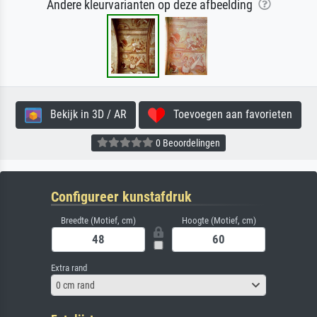
Andere kleurvarianten op deze afbeelding
Bekijk in 3D / AR
Toevoegen aan favorieten
0 Beoordelingen
Configureer kunstafdruk
Breedte (Motief, cm)
Hoogte (Motief, cm)
Extra rand
0 cm rand