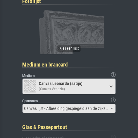
Fotolijst
Medium en brancard
Medium
Canvas Leonardo (satijn)
(Canvas Venezia)
Spanraam
Canvas lijst - Afbeelding gespiegeld aan de zijkant
Glas & Passepartout