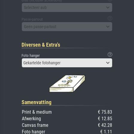
Glas (inclusief achterbord)
Selecteer aub
Passe-partout
Geen passe-partout
Diversen & Extra's
Foto hanger
Gekartelde fotohanger
Samenvatting
Print & medium
€ 75.83
Afwerking
€ 12.85
Canvas frame
€ 42.28
Foto hanger
€ 1.11