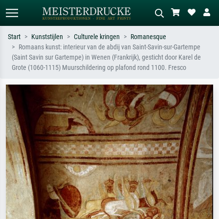
Start
Kunststijlen
Culturele kringen
Romanesque
Romaans kunst: interieur van de abdij van Saint-Savin-sur-Gartempe
Standaard zoeken
AI-beeldzoeker
(Saint Savin sur Gartempe) in Wenen (Frankrijk), gesticht door Karel de
Grote (1060-1115) Muurschildering op plafond rond 1100. Fresco
Zoek op kunstenaar, titel of stijl – bijv.
Beschrijf de scène – bijv. groene
Monet, Sterrennacht, impressionisme,
weide, abstract met veel rood, donker
Hokusai-golf, naakt.
olieverfschilderij, staand naakt naast
een boom.