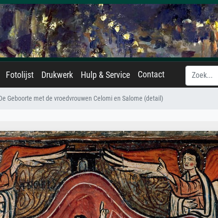
Contact
Fotolijst
Drukwerk
Hulp & Service
n De Geboorte met de vroedvrouwen Celomi en Salome (detail)