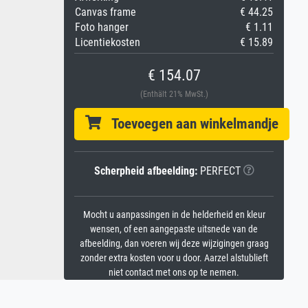
Canvas frame
€ 44.25
Foto hanger
€ 1.11
Licentiekosten
€ 15.89
€ 154.07
(Enthält 21% MwSt.)
Toevoegen aan winkelmandje
Scherpheid afbeelding:
PERFECT
Mocht u aanpassingen in de helderheid en kleur
wensen, of een aangepaste uitsnede van de
afbeelding, dan voeren wij deze wijzigingen graag
zonder extra kosten voor u door. Aarzel alstublieft
niet contact met ons op te nemen.