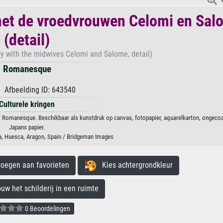
met de vroedvrouwen Celomi en Sal
(detail)
ty with the midwives Celomi and Salome, detail)
Romanesque
 Afbeelding ID: 643540
Culturele kringen
· Romanesque. Beschikbaar als kunstdruk op canvas, fotopapier, aquarelkarton, ongecoa
Japans papier.
, Huesca, Aragon, Spain / Bridgeman Images
egen aan favorieten
Kies achtergrondkleur
 het schilderij in een ruimte
0 Beoordelingen