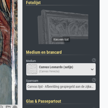
Fotolijst
Medium en brancard
Medium
Canvas Leonardo (satijn)
(Canvas Venezia)
Spanraam
Canvas lijst - Afbeelding gespiegeld aan de zijkant
Glas & Passepartout