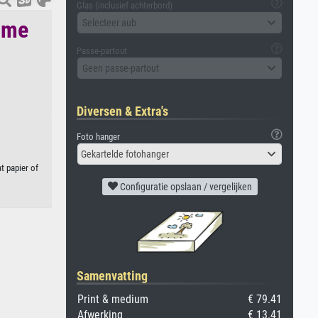
Glas (inclusief achterbord)
ome
Selecteer aub
Passe-partout
Geen passe-partout
Diversen & Extra's
Foto hanger
Gekartelde fotohanger
t papier of
Configuratie opslaan / vergelijken
Samenvatting
Print & medium
€ 79.41
Afwerking
€ 13.41