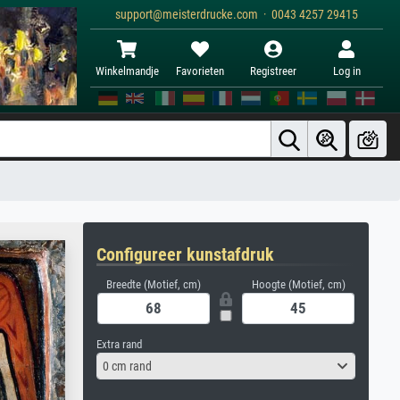
support@meisterdrucke.com · 0043 4257 29415
Winkelmandje
Favorieten
Registreer
Log in
Configureer kunstafdruk
Breedte (Motief, cm)
Hoogte (Motief, cm)
Extra rand
0 cm rand