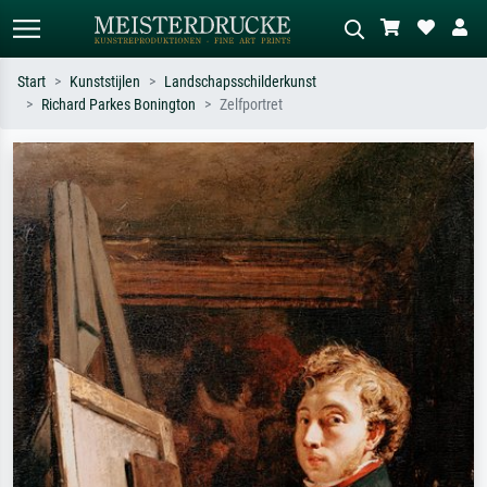
Start
Kunststijlen
Landschapsschilderkunst
Richard Parkes Bonington
Zelfportret
Standaard zoeken
AI-beeldzoeker
Zoek op kunstenaar, titel of stijl – bijv.
Beschrijf de scène – bijv. groene
Monet, Sterrennacht, impressionisme,
weide, abstract met veel rood, donker
Hokusai-golf, naakt.
olieverfschilderij, staand naakt naast
een boom.