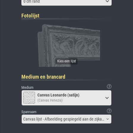
0 cm rand
Fotolijst
Medium en brancard
Medium
Canvas Leonardo (satijn)
(Canvas Venezia)
Spanraam
Canvas lijst - Afbeelding gespiegeld aan de zijkant