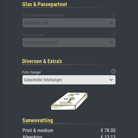
Glas & Passepartout
Glas (inclusief achterbord)
Selecteer aub
Passe-partout
Geen passe-partout
Diversen & Extra's
Foto hanger
Gekartelde fotohanger
Samenvatting
Print & medium
€ 78.00
Afwerking
€ 13.13