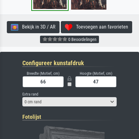
Bekijk in 3D / AR
Toevoegen aan favorieten
0 Beoordelingen
Configureer kunstafdruk
Breedte (Motief, cm)
Hoogte (Motief, cm)
Extra rand
0 cm rand
Fotolijst