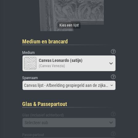
Medium en brancard
Medium
Canvas Leonardo (satijn)
(Canvas Venezia)
Spanraam
Canvas lijst - Afbeelding gespiegeld aan de zijkant
Glas & Passepartout
Glas (inclusief achterbord)
Selecteer aub
Passe-partout