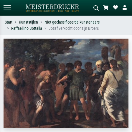
Start
Kunststijlen
Niet geclassificeerde kunstenaars
Raffaellino Bottalla
Jozef verkocht door zijn Broers
Standaard zoeken
AI-beeldzoeker
Zoek op kunstenaar, titel of stijl – bijv.
Beschrijf de scène – bijv. groene
Monet, Sterrennacht, impressionisme,
weide, abstract met veel rood, donker
Hokusai-golf, naakt.
olieverfschilderij, staand naakt naast
een boom.