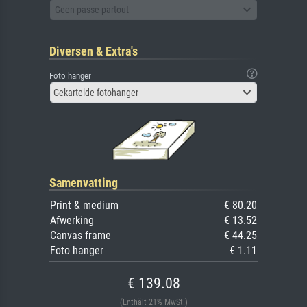
Geen passe-partout
Diversen & Extra's
Foto hanger
Gekartelde fotohanger
Samenvatting
Print & medium
€ 80.20
Afwerking
€ 13.52
Canvas frame
€ 44.25
Foto hanger
€ 1.11
€ 139.08
(Enthält 21% MwSt.)