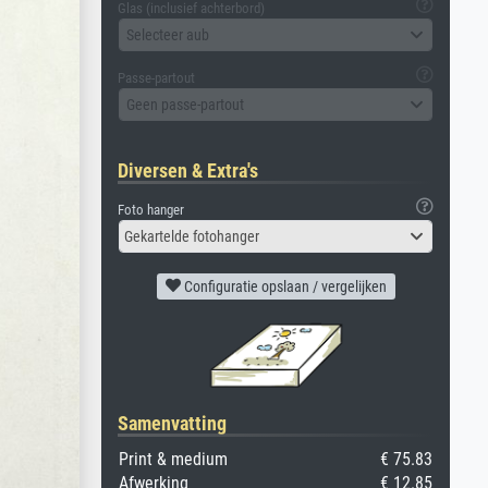
Glas (inclusief achterbord)
Selecteer aub
Passe-partout
Geen passe-partout
Diversen & Extra's
Foto hanger
Gekartelde fotohanger
Configuratie opslaan / vergelijken
Samenvatting
Print & medium
€ 75.83
Afwerking
€ 12.85