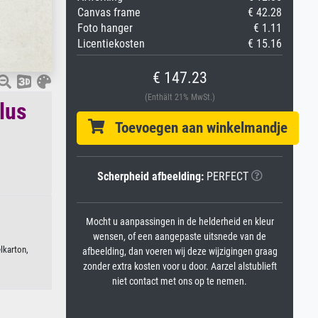
Canvas frame
€ 42.28
Foto hanger
€ 1.11
Licentiekosten
€ 15.16
€ 147.23
(Enthält 21% MwSt.)
lus
Toevoegen aan winkelmandje
Scherpheid afbeelding:
PERFECT
Mocht u aanpassingen in de helderheid en kleur
wensen, of een aangepaste uitsnede van de
lkarton,
afbeelding, dan voeren wij deze wijzigingen graag
zonder extra kosten voor u door. Aarzel alstublieft
niet contact met ons op te nemen.