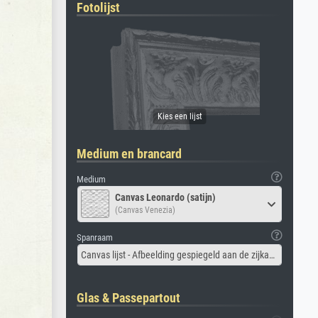
Fotolijst
Medium en brancard
Medium
Canvas Leonardo (satijn)
(Canvas Venezia)
Spanraam
Canvas lijst - Afbeelding gespiegeld aan de zijkant
Glas & Passepartout