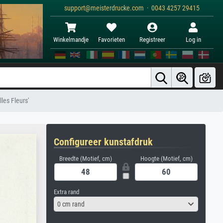
support@meisterdrucke.com · 0043 4257 29415
Winkelmandje
Favorieten
Registreer
Log in
les Fleurs'
Configureer kunstafdruk
Breedte (Motief, cm)
Hoogte (Motief, cm)
Extra rand
0 cm rand