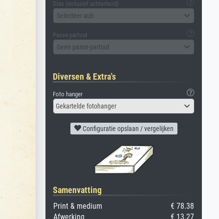
Glas (inclusief achterbord)
Selecteer aub
Passe-partout
Geen passe-partout
Diversen & Extra's
Foto hanger
Gekartelde fotohanger
Configuratie opslaan / vergelijken
Samenvatting
Print & medium
€ 78.38
Afwerking
€ 13.27