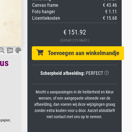
Canvas frame
€ 43.46
Foto hanger
€ 1.11
Licentiekosten
€ 15.68
€ 151.92
(Enthält 21% MwSt.)
Toevoegen aan winkelmandje
lus
Scherpheid afbeelding:
PERFECT
Mocht u aanpassingen in de helderheid en kleur
wensen, of een aangepaste uitsnede van de
afbeelding, dan voeren wij deze wijzigingen graag
zonder extra kosten voor u door. Aarzel alstublieft
niet contact met ons op te nemen.
opapier,