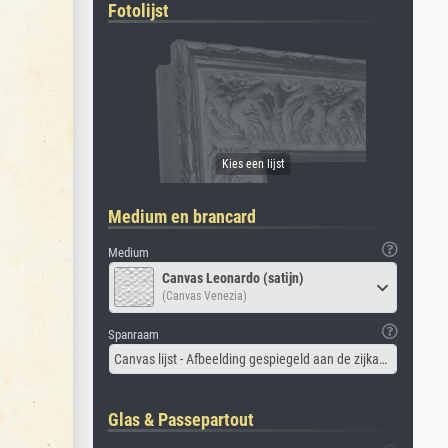
Fotolijst
Medium en brancard
Medium
Canvas Leonardo (satijn)
(Canvas Venezia)
Spanraam
Canvas lijst - Afbeelding gespiegeld aan de zijkant
Glas & Passepartout