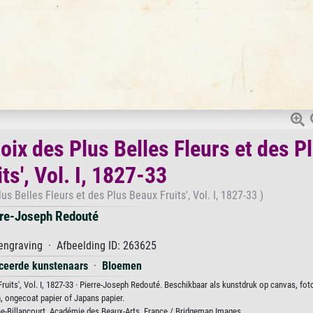
oix des Plus Belles Fleurs et des P
ts', Vol. I, 1827-33
 Belles Fleurs et des Plus Beaux Fruits', Vol. I, 1827-33 )
rre-Joseph Redouté
engraving · Afbeelding ID: 263625
iceerde kunstenaars
·
Bloemen
ruits', Vol. I, 1827-33 · Pierre-Joseph Redouté. Beschikbaar als kunstdruk op canvas, fot
, ongecoat papier of Japans papier.
ne-Billancourt, Académie des Beaux-Arts, France / Bridgeman Images