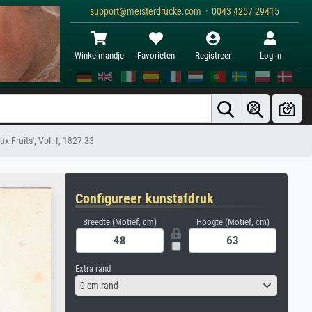
support@meisterdrucke.com · 0043 4257 29415
Winkelmandje
Favorieten
Registreer
Log in
x Fruits', Vol. I, 1827-33
Configureer kunstafdruk
Breedte (Motief, cm)
Hoogte (Motief, cm)
Extra rand
0 cm rand