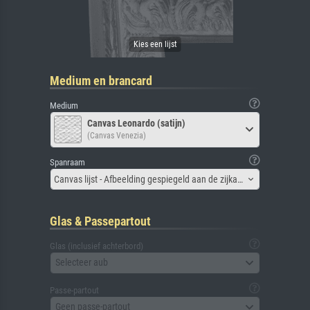
Medium en brancard
Medium
Canvas Leonardo (satijn)
(Canvas Venezia)
Spanraam
Canvas lijst - Afbeelding gespiegeld aan de zijkant
Glas & Passepartout
Glas (inclusief achterbord)
Selecteer aub
Passe-partout
Geen passe-partout