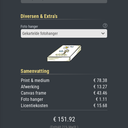
Diversen & Extra's
Foto hanger
Gekartelde fotohanger
Samenvatting
Print & medium
€ 78.38
Afwerking
€ 13.27
Canvas frame
€ 43.46
Foto hanger
€ 1.11
Licentiekosten
€ 15.68
€ 151.92
(Enthält 21% MwSt.)