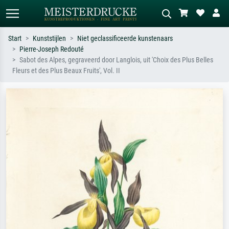
Start
Kunststijlen
Niet geclassificeerde kunstenaars
Pierre-Joseph Redouté
Standaard zoeken
AI-beeldzoeker
Sabot des Alpes, gegraveerd door Langlois, uit 'Choix des Plus Belles
Fleurs et des Plus Beaux Fruits', Vol. II
Zoek op kunstenaar, titel of stijl – bijv.
Beschrijf de scène – bijv. groene
Monet, Sterrennacht, impressionisme,
weide, abstract met veel rood, donker
Hokusai-golf, naakt.
olieverfschilderij, staand naakt naast
een boom.