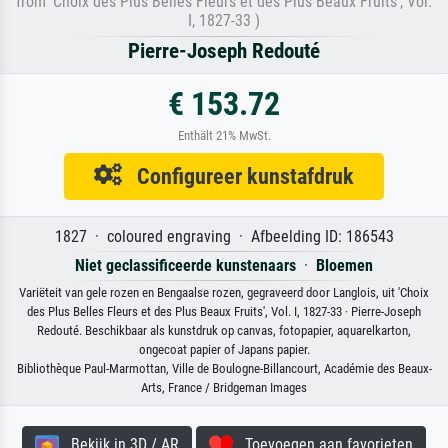
from 'Choix des Plus Belles Fleurs et des Plus Beaux Fruits', Vol.
I, 1827-33 )
Pierre-Joseph Redouté
€ 153.72
Enthält 21% MwSt.
Configureer kunstafdruk
1827 · coloured engraving · Afbeelding ID: 186543
Niet geclassificeerde kunstenaars
·
Bloemen
Variëteit van gele rozen en Bengaalse rozen, gegraveerd door Langlois, uit 'Choix
des Plus Belles Fleurs et des Plus Beaux Fruits', Vol. I, 1827-33 · Pierre-Joseph
Redouté. Beschikbaar als kunstdruk op canvas, fotopapier, aquarelkarton,
ongecoat papier of Japans papier.
Bibliothèque Paul-Marmottan, Ville de Boulogne-Billancourt, Académie des Beaux-
Arts, France / Bridgeman Images
Bekijk in 3D / AR
Toevoegen aan favorieten