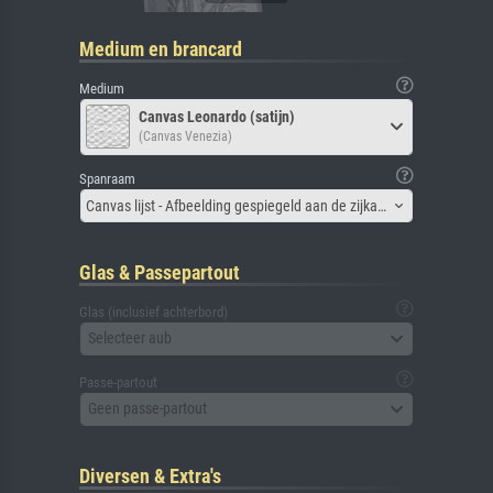
Medium en brancard
Medium
Canvas Leonardo (satijn)
(Canvas Venezia)
Spanraam
Canvas lijst - Afbeelding gespiegeld aan de zijkant
Glas & Passepartout
Glas (inclusief achterbord)
Selecteer aub
Passe-partout
Geen passe-partout
Diversen & Extra's