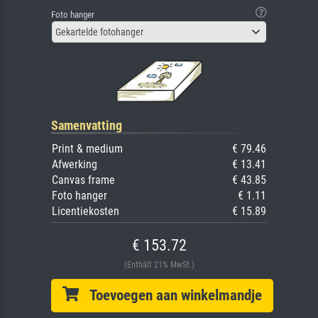
Foto hanger
Gekartelde fotohanger
Samenvatting
Print & medium
€ 79.46
Afwerking
€ 13.41
Canvas frame
€ 43.85
Foto hanger
€ 1.11
Licentiekosten
€ 15.89
€ 153.72
(Enthält 21% MwSt.)
Toevoegen aan winkelmandje