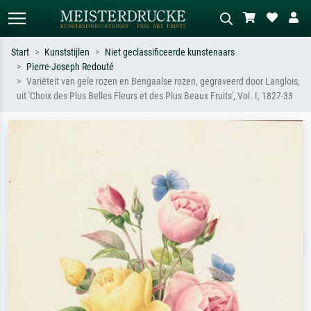
Start
Kunststijlen
Niet geclassificeerde kunstenaars
Pierre-Joseph Redouté
Standaard zoeken
AI-beeldzoeker
Variëteit van gele rozen en Bengaalse rozen, gegraveerd door Langlois,
uit 'Choix des Plus Belles Fleurs et des Plus Beaux Fruits', Vol. I, 1827-33
Zoek op kunstenaar, titel of stijl – bijv.
Beschrijf de scène – bijv. groene
Monet, Sterrennacht, impressionisme,
weide, abstract met veel rood, donker
Hokusai-golf, naakt.
olieverfschilderij, staand naakt naast
een boom.