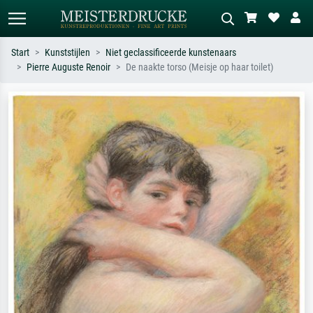
Start
Kunststijlen
Niet geclassificeerde kunstenaars
Pierre Auguste Renoir
De naakte torso (Meisje op haar toilet)
Standaard zoeken
AI-beeldzoeker
Zoek op kunstenaar, titel of stijl – bijv.
Beschrijf de scène – bijv. groene
Monet, Sterrennacht, impressionisme,
weide, abstract met veel rood, donker
Hokusai-golf, naakt.
olieverfschilderij, staand naakt naast
een boom.