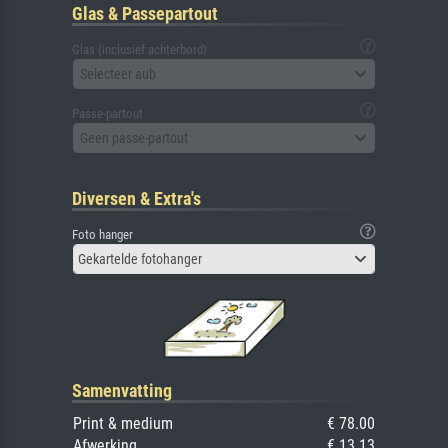
Glas & Passepartout
Glas (inclusief achterbord)
Selecteer aub
Passe-partout
Geen passe-partout
Diversen & Extra's
Foto hanger
Gekartelde fotohanger
Samenvatting
Print & medium
€ 78.00
Afwerking
€ 13.13