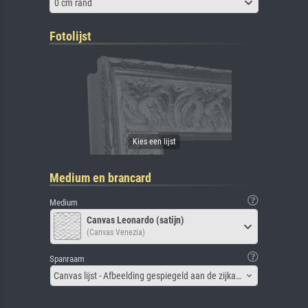
0 cm rand
Fotolijst
Medium en brancard
Medium
Canvas Leonardo (satijn)
(Canvas Venezia)
Spanraam
Canvas lijst - Afbeelding gespiegeld aan de zijkant