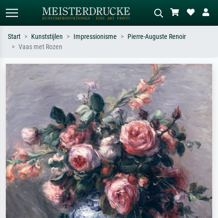
Start
Kunststijlen
Impressionisme
Pierre-Auguste Renoir
Vaas met Rozen
Standaard zoeken
AI-beeldzoeker
Zoek op kunstenaar, titel of stijl – bijv.
Beschrijf de scène – bijv. groene
Monet, Sterrennacht, impressionisme,
weide, abstract met veel rood, donker
Hokusai-golf, naakt.
olieverfschilderij, staand naakt naast
een boom.