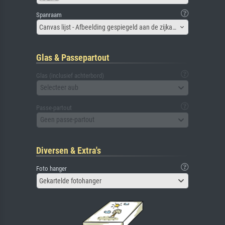
Spanraam
Canvas lijst - Afbeelding gespiegeld aan de zijkant
Glas & Passepartout
Glas (inclusief achterbord)
Selecteer aub
Passe-partout
Geen passe-partout
Diversen & Extra's
Foto hanger
Gekartelde fotohanger