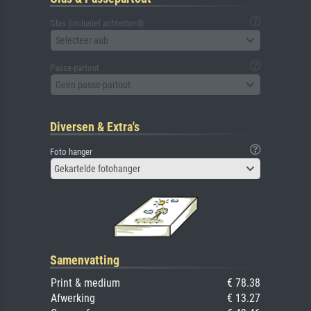
Glas (inclusief achterbord)
Selecteer aub
Passe-partout
Geen passe-partout
Diversen & Extra's
Foto hanger
Gekartelde fotohanger
Samenvatting
Print & medium
€ 78.38
Afwerking
€ 13.27