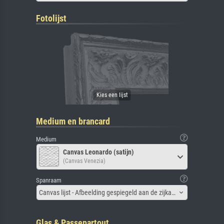
Fotolijst
Medium en brancard
Medium
Canvas Leonardo (satijn)
(Canvas Venezia)
Spanraam
Canvas lijst - Afbeelding gespiegeld aan de zijkant
Glas & Passepartout