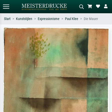
Start
Kunststijlen
Expressionisme
Paul Klee
Die Mauer
Standaard zoeken
AI-beeldzoeker
Zoek op kunstenaar, titel of stijl – bijv.
Beschrijf de scène – bijv. groene
Monet, Sterrennacht, impressionisme,
weide, abstract met veel rood, donker
Hokusai-golf, naakt.
olieverfschilderij, staand naakt naast
een boom.