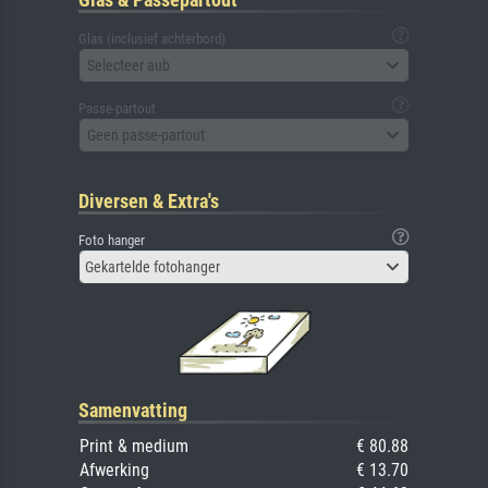
Glas (inclusief achterbord)
Selecteer aub
Passe-partout
Geen passe-partout
Diversen & Extra's
Foto hanger
Gekartelde fotohanger
Samenvatting
Print & medium
€ 80.88
Afwerking
€ 13.70