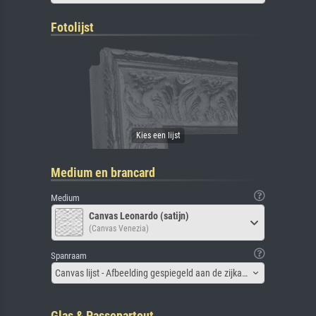
Fotolijst
Medium en brancard
Medium
Canvas Leonardo (satijn)
(Canvas Venezia)
Spanraam
Canvas lijst - Afbeelding gespiegeld aan de zijkant
Glas & Passepartout