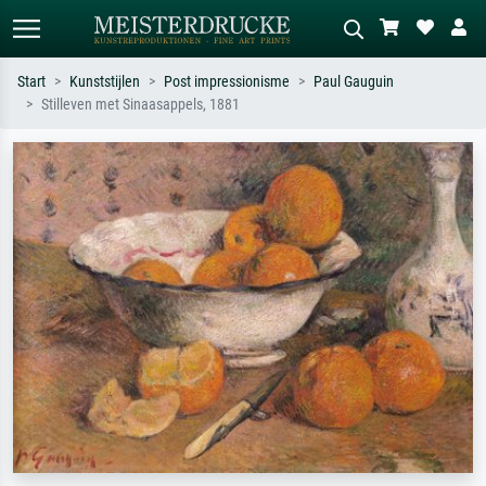
Start
Kunststijlen
Post impressionisme
Paul Gauguin
Stilleven met Sinaasappels, 1881
Standaard zoeken
AI-beeldzoeker
Zoek op kunstenaar, titel of stijl – bijv.
Beschrijf de scène – bijv. groene
Monet, Sterrennacht, impressionisme,
weide, abstract met veel rood, donker
Hokusai-golf, naakt.
olieverfschilderij, staand naakt naast
een boom.