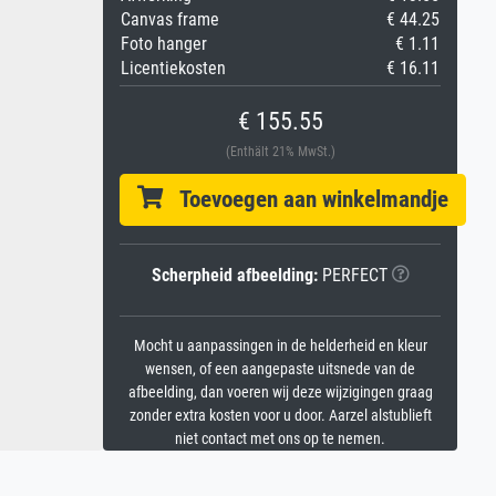
Canvas frame
€ 44.25
Foto hanger
€ 1.11
Licentiekosten
€ 16.11
€ 155.55
(Enthält 21% MwSt.)
Toevoegen aan winkelmandje
Scherpheid afbeelding:
PERFECT
Mocht u aanpassingen in de helderheid en kleur
wensen, of een aangepaste uitsnede van de
afbeelding, dan voeren wij deze wijzigingen graag
zonder extra kosten voor u door. Aarzel alstublieft
niet contact met ons op te nemen.