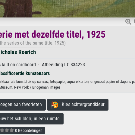
erie met dezelfde titel, 1925
 the series of the same title, 1925)
icholas Roerich
laid on cardboard · Afbeelding ID: 834223
lassificeerde kunstenaars
schikbaar als kunstdruk op canvas, fotopapier, aquarelkarton, ongecoat papier of Japans pa
 Museum, New York / Bridgeman Images
egen aan favorieten
Kies achtergrondkleur
 het schilderij in een ruimte
0 Beoordelingen