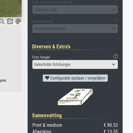
Glas (inclusief achterbord)
Selecteer aub
Passe-partout
Geen passe-partout
Diversen & Extra's
Foto hanger
Gekartelde fotohanger
Configuratie opslaan / vergelijken
pier.
Samenvatting
Print & medium
€ 80.53
Afwerking
€ 13.55