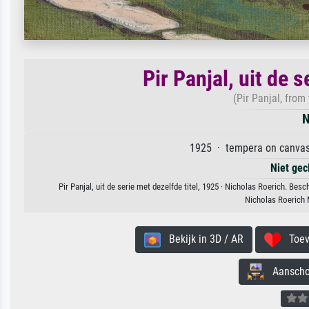
Pir Panjal, uit de s
(Pir Panjal, from
N
1925 · tempera on canvas 
Niet gec
Pir Panjal, uit de serie met dezelfde titel, 1925 · Nicholas Roerich. Be
Nicholas Roerich
Bekijk in 3D / AR
Toevo
Aanschouw