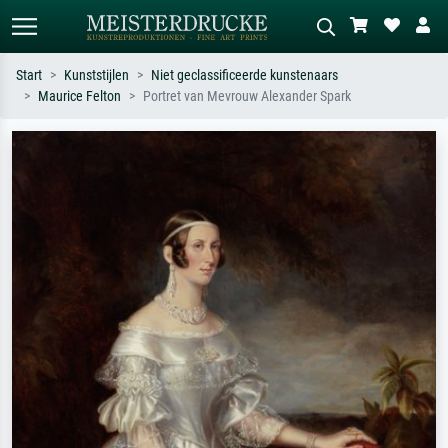
Start
Kunststijlen
Niet geclassificeerde kunstenaars
Maurice Felton
Portret van Mevrouw Alexander Spark
Standaard zoeken
AI-beeldzoeker
Zoek op kunstenaar, titel of stijl – bijv.
Beschrijf de scène – bijv. groene
Monet, Sterrennacht, impressionisme,
weide, abstract met veel rood, donker
Hokusai-golf, naakt.
olieverfschilderij, staand naakt naast
een boom.