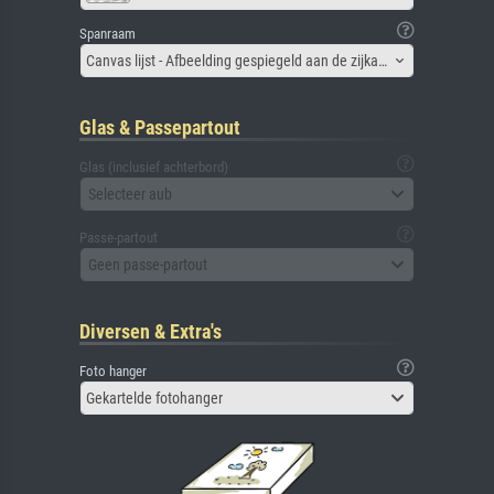
Spanraam
Canvas lijst - Afbeelding gespiegeld aan de zijkant
Glas & Passepartout
Glas (inclusief achterbord)
Selecteer aub
Passe-partout
Geen passe-partout
Diversen & Extra's
Foto hanger
Gekartelde fotohanger