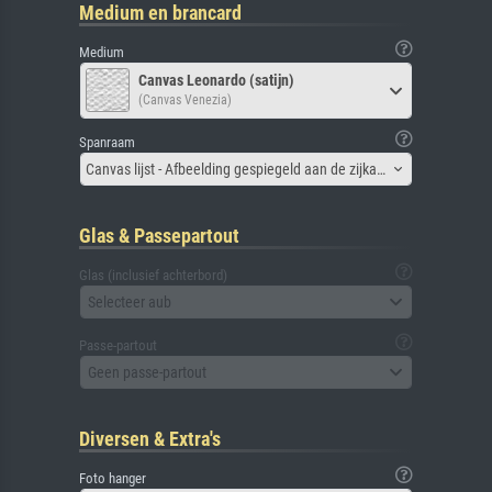
Medium en brancard
Medium
Canvas Leonardo (satijn)
(Canvas Venezia)
Spanraam
Canvas lijst - Afbeelding gespiegeld aan de zijkant
Glas & Passepartout
Glas (inclusief achterbord)
Selecteer aub
Passe-partout
Geen passe-partout
Diversen & Extra's
Foto hanger