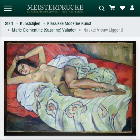
Start
Kunststijlen
Klassieke Moderne Kunst
Marie Clementine (Suzanne) Valadon
Naakte Vrouw Liggend
Standaard zoeken
AI-beeldzoeker
Zoek op kunstenaar, titel of stijl – bijv.
Beschrijf de scène – bijv. groene
Monet, Sterrennacht, impressionisme,
weide, abstract met veel rood, donker
Hokusai-golf, naakt.
olieverfschilderij, staand naakt naast
een boom.