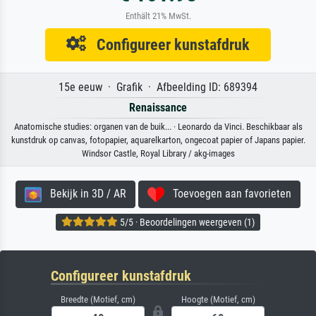
Enthält 21% MwSt.
Configureer kunstafdruk
15e eeuw · Grafik · Afbeelding ID: 689394
Renaissance
Anatomische studies: organen van de buik... · Leonardo da Vinci. Beschikbaar als
kunstdruk op canvas, fotopapier, aquarelkarton, ongecoat papier of Japans papier.
Windsor Castle, Royal Library / akg-images
Bekijk in 3D / AR
Toevoegen aan favorieten
5/5 · Beoordelingen weergeven (1)
Configureer kunstafdruk
Breedte (Motief, cm)
Hoogte (Motief, cm)