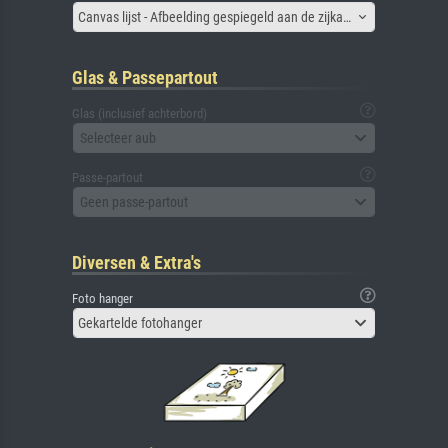
Canvas lijst - Afbeelding gespiegeld aan de zijkant
Glas & Passepartout
Glas (inclusief achterbord)
Selecteer aub
Passe-partout
Geen passe-partout
Diversen & Extra's
Foto hanger
Gekartelde fotohanger