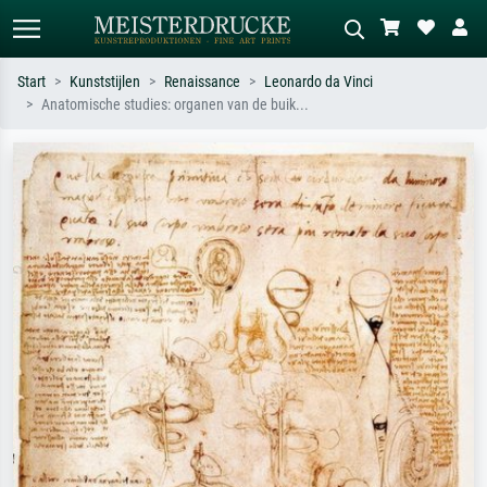
Start
Kunststijlen
Renaissance
Leonardo da Vinci
Anatomische studies: organen van de buik...
Standaard zoeken
AI-beeldzoeker
Zoek op kunstenaar, titel of stijl – bijv.
Beschrijf de scène – bijv. groene
Monet, Sterrennacht, impressionisme,
weide, abstract met veel rood, donker
Hokusai-golf, naakt.
olieverfschilderij, staand naakt naast
een boom.