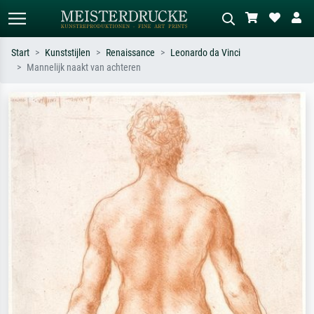
Start
Kunststijlen
Renaissance
Leonardo da Vinci
Mannelijk naakt van achteren
Standaard zoeken
AI-beeldzoeker
Zoek op kunstenaar, titel of stijl – bijv.
Beschrijf de scène – bijv. groene
Monet, Sterrennacht, impressionisme,
weide, abstract met veel rood, donker
Hokusai-golf, naakt.
olieverfschilderij, staand naakt naast
een boom.