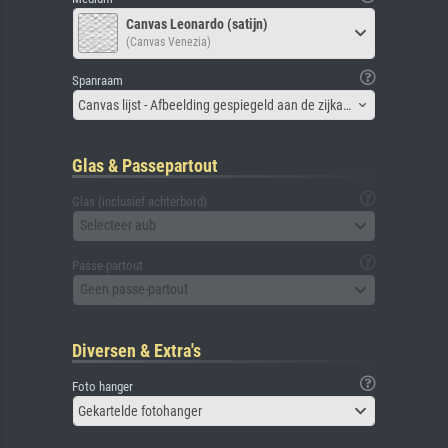
Canvas Leonardo (satijn)
(Canvas Venezia)
Spanraam
Canvas lijst - Afbeelding gespiegeld aan de zijkant
Glas & Passepartout
Glas (inclusief achterbord)
Selecteer aub
Passe-partout
Geen passe-partout
Diversen & Extra's
Foto hanger
Gekartelde fotohanger