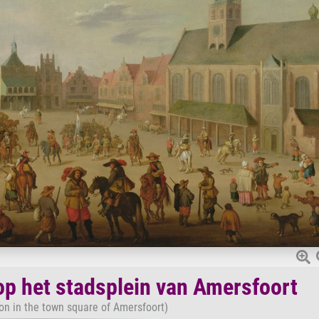
 op het stadsplein van Amersfoort
ion in the town square of Amersfoort)