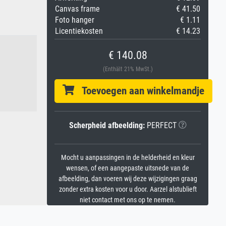
Canvas frame
€ 41.50
Foto hanger
€ 1.11
Licentiekosten
€ 14.23
€ 140.08
(Enthält 21% MwSt.)
Toevoegen aan winkelmandje
Scherpheid afbeelding:
PERFECT
Mocht u aanpassingen in de helderheid en kleur
wensen, of een aangepaste uitsnede van de
afbeelding, dan voeren wij deze wijzigingen graag
zonder extra kosten voor u door. Aarzel alstublieft
niet contact met ons op te nemen.