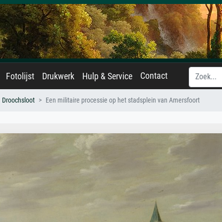
Contact
Fotolijst
Drukwerk
Hulp & Service
. Droochsloot
Een militaire processie op het stadsplein van Amersfoort