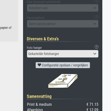
Glas (inclusief achterbord)
Selecteer aub
Passe-partout
Geen passe-partout
papier of
Diversen & Extra's
Foto hanger
Gekartelde fotohanger
Configuratie opslaan / vergelijken
Samenvatting
Print & medium
€ 71.15
Afwerking
€ 12.09