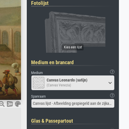
Fotolijst
Medium en brancard
Medium
Canvas Leonardo (satijn)
(Canvas Venezia)
Spanraam
Canvas lijst - Afbeelding gespiegeld aan de zijkant
Glas & Passepartout