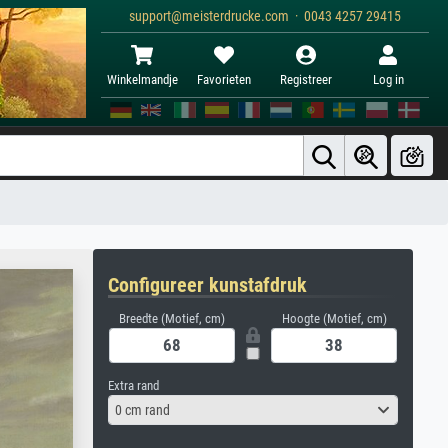
support@meisterdrucke.com · 0043 4257 29415
Winkelmandje
Favorieten
Registreer
Log in
Configureer kunstafdruk
Breedte (Motief, cm)
Hoogte (Motief, cm)
Extra rand
0 cm rand