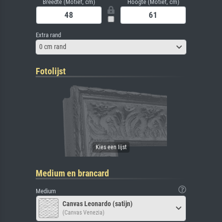
Breedte (Motief, cm)
Hoogte (Motief, cm)
Extra rand
0 cm rand
Fotolijst
Medium en brancard
Medium
Canvas Leonardo (satijn)
(Canvas Venezia)