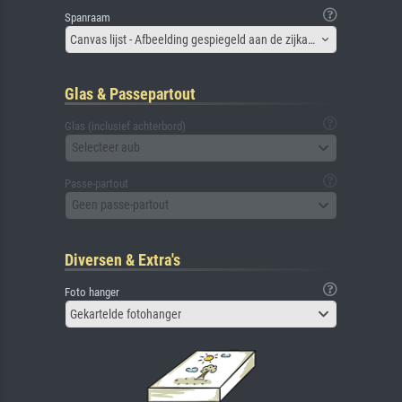
Spanraam
Canvas lijst - Afbeelding gespiegeld aan de zijkant
Glas & Passepartout
Glas (inclusief achterbord)
Selecteer aub
Passe-partout
Geen passe-partout
Diversen & Extra's
Foto hanger
Gekartelde fotohanger