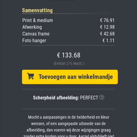
Samenvatting
Print & medium
€ 76.91
Afwerking
€ 12.98
Canvas frame
€ 42.68
Foto hanger
€ 1.11
€ 133.68
(Enthält 21% MwSt.)
Toevoegen aan winkelmandje
Scherpheid afbeelding:
PERFECT
Mocht u aanpassingen in de helderheid en kleur
wensen, of een aangepaste uitsnede van de
afbeelding, dan voeren wij deze wijzigingen graag
zonder extra kosten voor u door. Aarzel alstublieft niet