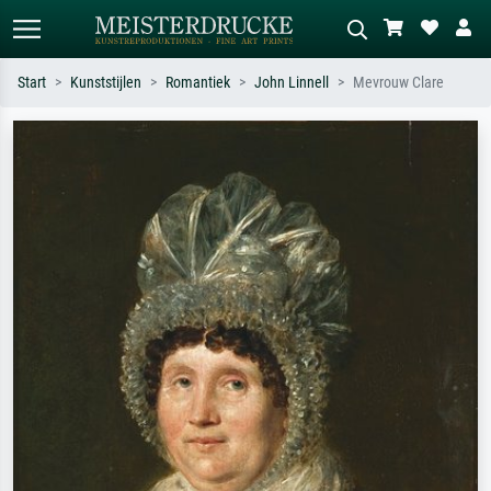
Start
Kunststijlen
Romantiek
John Linnell
Mevrouw Clare
Standaard zoeken
AI-beeldzoeker
Zoek op kunstenaar, titel of stijl – bijv.
Beschrijf de scène – bijv. groene
Monet, Sterrennacht, impressionisme,
weide, abstract met veel rood, donker
Hokusai-golf, naakt.
olieverfschilderij, staand naakt naast
een boom.