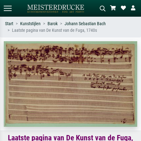
Start
Kunststijlen
Barok
Johann Sebastian Bach
Laatste pagina van De Kunst van de Fuga, 1740s
Standaard zoeken
AI-beeldzoeker
Zoek op kunstenaar, titel of stijl – bijv.
Beschrijf de scène – bijv. groene
Monet, Sterrennacht, impressionisme,
weide, abstract met veel rood, donker
Hokusai-golf, naakt.
olieverfschilderij, staand naakt naast
een boom.
Laatste pagina van De Kunst van de Fuga,