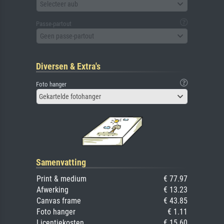
Selecteer aub
Passe-partout
Geen passe-partout
Diversen & Extra's
Foto hanger
Gekartelde fotohanger
Samenvatting
Print & medium
€ 77.97
Afwerking
€ 13.23
Canvas frame
€ 43.85
Foto hanger
€ 1.11
Licentiekosten
€ 15.60