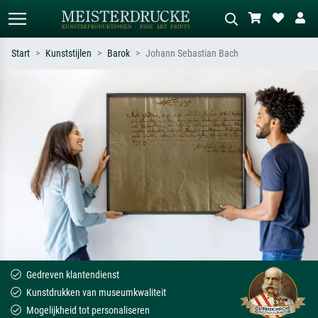
Start
Kunststijlen
Barok
Johann Sebastian Bach
Standaard zoeken
AI-beeldzoeker
Zoek op kunstenaar, titel of stijl – bijv.
Beschrijf de scène – bijv. groene
Monet, Sterrennacht, impressionisme,
weide, abstract met veel rood, donker
Hokusai-golf, naakt.
olieverfschilderij, staand naakt naast
een boom.
Gedreven klantendienst
Kunstdrukken van museumkwaliteit
Mogelijkheid tot personaliseren