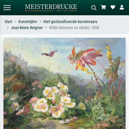
Start
Kunststijlen
Niet geclassificeerde kunstenaars
Jean-Marie Reignier
Wilde bloemen en vlinder, 1858
Standaard zoeken
AI-beeldzoeker
Zoek op kunstenaar, titel of stijl – bijv.
Beschrijf de scène – bijv. groene
Monet, Sterrennacht, impressionisme,
weide, abstract met veel rood, donker
Hokusai-golf, naakt.
olieverfschilderij, staand naakt naast
een boom.