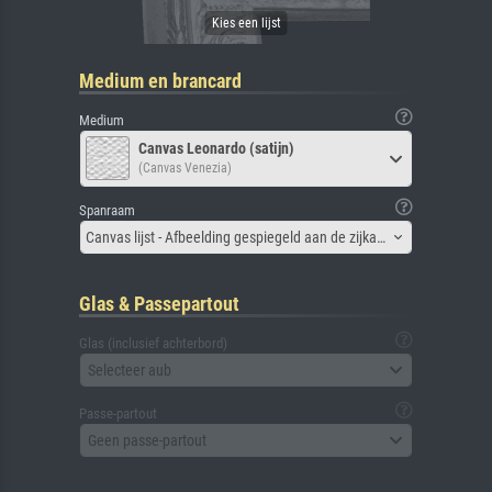
Medium en brancard
Medium
Canvas Leonardo (satijn)
(Canvas Venezia)
Spanraam
Canvas lijst - Afbeelding gespiegeld aan de zijkant
Glas & Passepartout
Glas (inclusief achterbord)
Selecteer aub
Passe-partout
Geen passe-partout