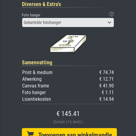
Diversen & Extra's
Foto hanger
Gekartelde fotohanger
Samenvatting
Print & medium
€ 74.74
Afwerking
€ 12.71
Canvas frame
€ 41.90
Foto hanger
€ 1.11
Licentiekosten
€ 14.94
€ 145.41
(Enthält 21% MwSt.)
Toevoegen aan winkelmandje