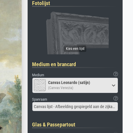
Fotolijst
Medium en brancard
Medium
Canvas Leonardo (satijn)
(Canvas Venezia)
Spanraam
Canvas lijst - Afbeelding gespiegeld aan de zijkant
Glas & Passepartout