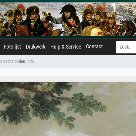
Contact
Fotolijst
Drukwerk
Hulp & Service
gd door Honden, 1725