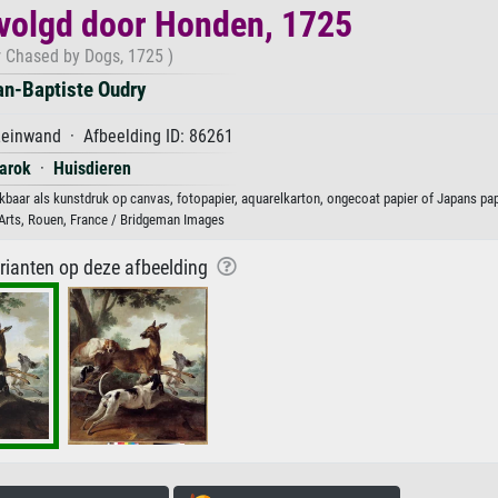
volgd door Honden, 1725
 Chased by Dogs, 1725 )
an-Baptiste Oudry
Leinwand · Afbeelding ID: 86261
arok
·
Huisdieren
baar als kunstdruk op canvas, fotopapier, aquarelkarton, ongecoat papier of Japans pap
rts, Rouen, France / Bridgeman Images
arianten op deze afbeelding