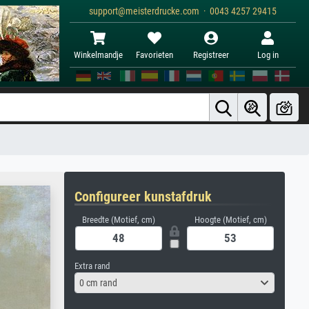
support@meisterdrucke.com · 0043 4257 29415
Winkelmandje
Favorieten
Registreer
Log in
Configureer kunstafdruk
Breedte (Motief, cm)
Hoogte (Motief, cm)
Extra rand
0 cm rand