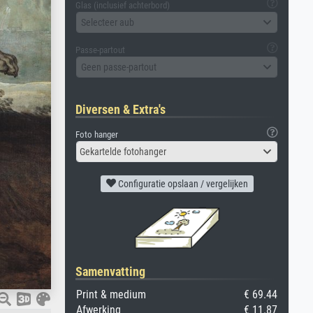
Glas (inclusief achterbord)
Selecteer aub
Passe-partout
Geen passe-partout
Diversen & Extra's
Foto hanger
Gekartelde fotohanger
Configuratie opslaan / vergelijken
Samenvatting
Print & medium
€ 69.44
Afwerking
€ 11.87