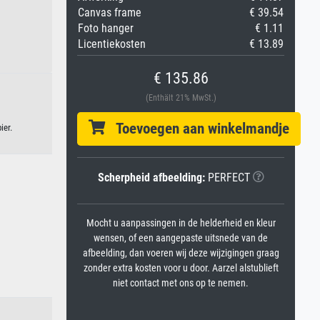
Canvas frame
€ 39.54
Foto hanger
€ 1.11
Licentiekosten
€ 13.89
€ 135.86
(Enthält 21% MwSt.)
Toevoegen aan winkelmandje
ier.
Scherpheid afbeelding:
PERFECT
Mocht u aanpassingen in de helderheid en kleur
wensen, of een aangepaste uitsnede van de
afbeelding, dan voeren wij deze wijzigingen graag
zonder extra kosten voor u door. Aarzel alstublieft
niet contact met ons op te nemen.