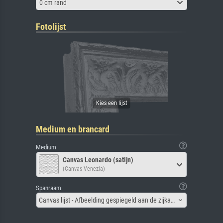
0 cm rand
Fotolijst
Medium en brancard
Medium
Canvas Leonardo (satijn)
(Canvas Venezia)
Spanraam
Canvas lijst - Afbeelding gespiegeld aan de zijkant