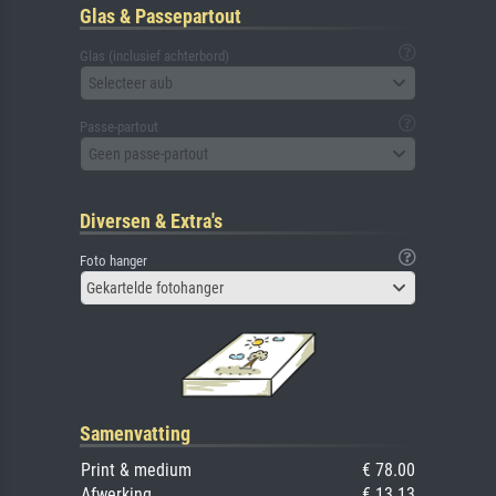
Glas & Passepartout
Glas (inclusief achterbord)
Selecteer aub
Passe-partout
Geen passe-partout
Diversen & Extra's
Foto hanger
Gekartelde fotohanger
Samenvatting
Print & medium
€ 78.00
Afwerking
€ 13.13