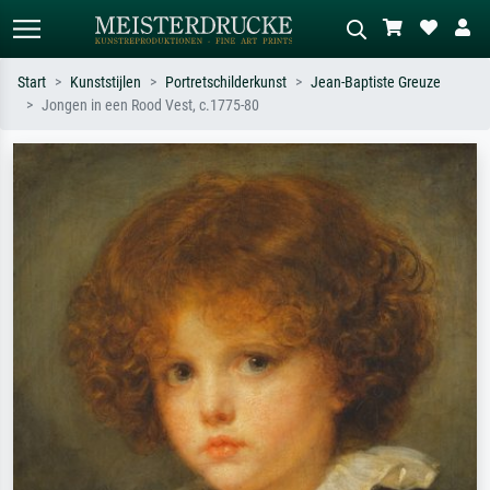
Start
Kunststijlen
Portretschilderkunst
Jean-Baptiste Greuze
Jongen in een Rood Vest, c.1775-80
Standaard zoeken
AI-beeldzoeker
Zoek op kunstenaar, titel of stijl – bijv.
Beschrijf de scène – bijv. groene
Monet, Sterrennacht, impressionisme,
weide, abstract met veel rood, donker
Hokusai-golf, naakt.
olieverfschilderij, staand naakt naast
een boom.