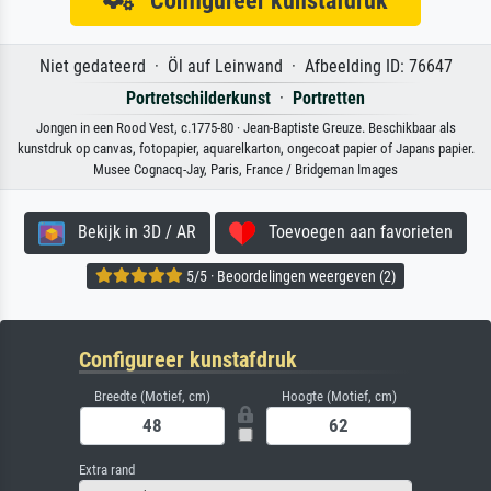
Configureer kunstafdruk
Niet gedateerd · Öl auf Leinwand · Afbeelding ID: 76647
Portretschilderkunst
·
Portretten
Jongen in een Rood Vest, c.1775-80 · Jean-Baptiste Greuze. Beschikbaar als
kunstdruk op canvas, fotopapier, aquarelkarton, ongecoat papier of Japans papier.
Musee Cognacq-Jay, Paris, France / Bridgeman Images
Bekijk in 3D / AR
Toevoegen aan favorieten
5/5 · Beoordelingen weergeven (2)
Configureer kunstafdruk
Breedte (Motief, cm)
Hoogte (Motief, cm)
Extra rand