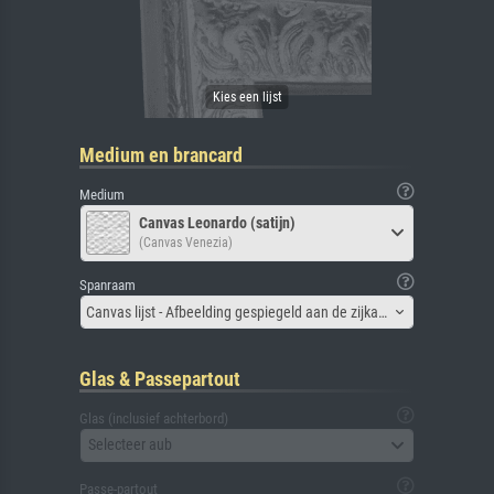
Medium en brancard
Medium
Canvas Leonardo (satijn)
(Canvas Venezia)
Spanraam
Canvas lijst - Afbeelding gespiegeld aan de zijkant
Glas & Passepartout
Glas (inclusief achterbord)
Selecteer aub
Passe-partout