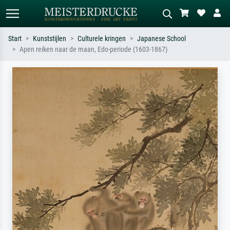
Start
Kunststijlen
Culturele kringen
Japanese School
Apen reiken naar de maan, Edo-periode (1603-1867)
Standaard zoeken
AI-beeldzoeker
Zoek op kunstenaar, titel of stijl – bijv.
Beschrijf de scène – bijv. groene
Monet, Sterrennacht, impressionisme,
weide, abstract met veel rood, donker
Hokusai-golf, naakt.
olieverfschilderij, staand naakt naast
een boom.