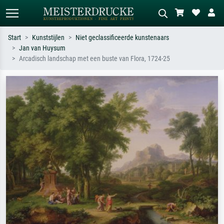
Start
Kunststijlen
Niet geclassificeerde kunstenaars
Jan van Huysum
Standaard zoeken
AI-beeldzoeker
Arcadisch landschap met een buste van Flora, 1724-25
Zoek op kunstenaar, titel of stijl – bijv.
Beschrijf de scène – bijv. groene
Monet, Sterrennacht, impressionisme,
weide, abstract met veel rood, donker
Hokusai-golf, naakt.
olieverfschilderij, staand naakt naast
een boom.