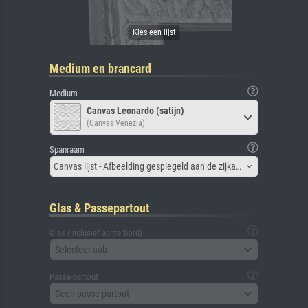
Medium en brancard
Medium
Canvas Leonardo (satijn)
(Canvas Venezia)
Spanraam
Canvas lijst - Afbeelding gespiegeld aan de zijkant
Glas & Passepartout
Glas (inclusief achterbord)
Selecteer aub
Passe-partout
Geen passe-partout