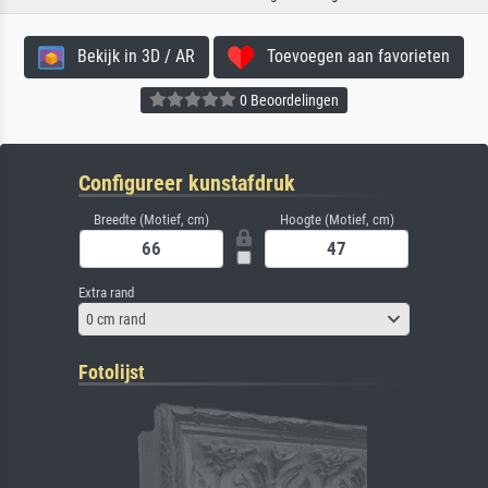
Bekijk in 3D / AR
Toevoegen aan favorieten
0 Beoordelingen
Configureer kunstafdruk
Breedte (Motief, cm)
Hoogte (Motief, cm)
Extra rand
0 cm rand
Fotolijst