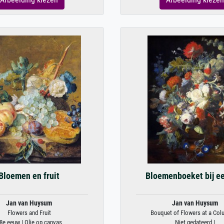
Bloemen en fruit
Bloemenboeket bij ee
Jan van Huysum
Jan van Huysum
Flowers and Fruit
Bouquet of Flowers at a Colu
8e eeuw | Olie op canvas
Niet gedateerd |