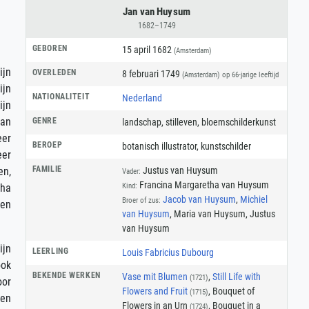
Jan van Huysum
1682–1749
GEBOREN
15 april 1682
(Amsterdam)
ijn
OVERLEDEN
8 februari 1749
(Amsterdam)
op 66-jarige leeftijd
ijn
NATIONALITEIT
Nederland
ijn
van
GENRE
landschap
,
stilleven
,
bloemschilderkunst
eer
BEROEP
botanisch illustrator
,
kunstschilder
eer
FAMILIE
Justus van Huysum
en,
Vader:
Francina Margaretha van Huysum
Kind:
tha
Jacob van Huysum
,
Michiel
Broer of zus:
ben
van Huysum
, Maria van Huysum, Justus
van Huysum
ijn
LEERLING
Louis Fabricius Dubourg
ook
BEKENDE WERKEN
Vase mit Blumen
,
Still Life with
(1721)
oor
Flowers and Fruit
, Bouquet of
(1715)
een
Flowers in an Urn
, Bouquet in a
(1724)