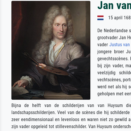
Jan va
15 april 168
De Nederlandse s
grootvader Jan Hu
vader
Justus va
jongere broer J
gevechtsscènes. H
bij zijn vader, m
veelzijdig schi
vechtscènes, port
werd net als hij 
geholpen met een 
Bijna de helft van de schilderijen van van Huysum di
landschapsschilderijen. Veel van de scènes die hij schilderd
zeer eendimensionaal en levenloos en waren niet zo gewild als
zijn vader opgeleid tot stillevenschilder. Van Huysum ondersch