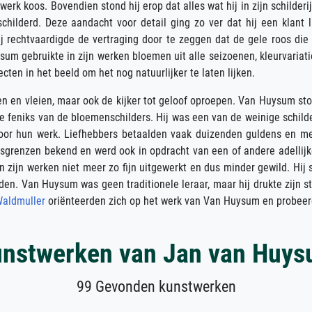
erk koos. Bovendien stond hij erop dat alles wat hij in zijn schilderi
childerd. Deze aandacht voor detail ging zo ver dat hij een klant l
ij rechtvaardigde de vertraging door te zeggen dat de gele roos die 
sum gebruikte in zijn werken bloemen uit alle seizoenen, kleurvariati
cten in het beeld om het nog natuurlijker te laten lijken.
n en vleien, maar ook de kijker tot geloof oproepen. Van Huysum st
e feniks van de bloemenschilders. Hij was een van de weinige schild
voor hun werk. Liefhebbers betaalden vaak duizenden guldens en m
grenzen bekend en werd ook in opdracht van een of andere adellijke e
zijn werken niet meer zo fijn uitgewerkt en dus minder gewild. Hij st
lden. Van Huysum was geen traditionele leraar, maar hij drukte zijn
Waldmuller
oriënteerden zich op het werk van Van Huysum en probeerden
nstwerken van Jan van Huy
99 Gevonden kunstwerken