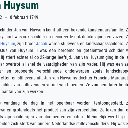
n Huysum
2 - 8 februari 1749
childer Jan van Huysum komt uit een bekende kunstenaarsfamilie. Z
ysum I was ook schilder en decoreerde ook deurkozijnen en vazen. Z
n Huysum
, zijn broer
Jacob
waren stillevens en landschapsschilders. Z
ustus van Huysum II was een beroemd en getalenteerd schilder 
ij stierf echter al op 22-jarige leeftijd. Jan van Huysum ging in de l
aar overtrof al snel de vaardigheden van zijn vader. Hij was een z
lder en probeerde verschillende onderwerpen zoals landschapp
retten en stillevens uit. Jan van Huysum's dochter Francina Margare
schilder van stillevens en vooral van bloemen. Ze zou hem later heb
aantal van zijn werken.
e vandaag de dag in het openbaar worden tentoongesteld, z
e waren grotendeels het product van zijn verbeelding. Ze leken dan 
 zijn schilderijen van bloemen en vruchten. Uiteindelijk werd hij d
eidde zich sterk van andere Nederlandse stillevenschilders. Hij was 