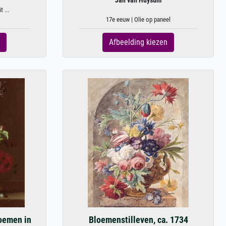
Jan van Huysum
t ...
17e eeuw | Olie op paneel
Afbeelding kiezen
oemen in
Bloemenstilleven, ca. 1734