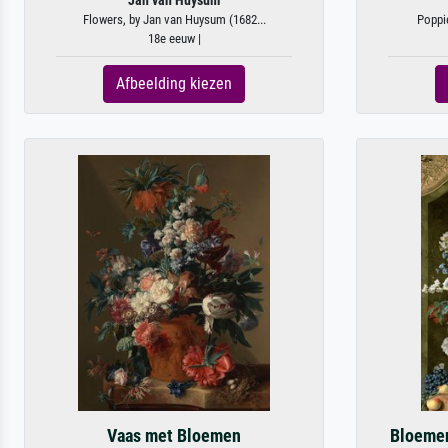
Jan van Huysum
Flowers, by Jan van Huysum (1682...
Poppie
18e eeuw |
Afbeelding kiezen
Vaas met Bloemen
Bloemen