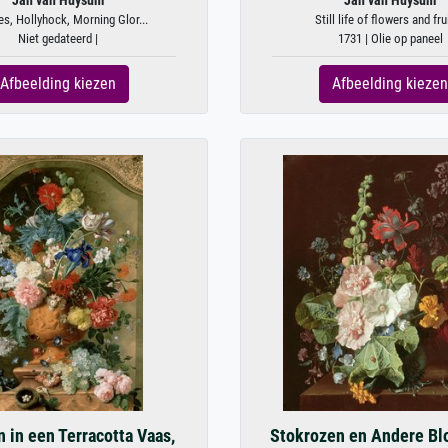
Jan van Huysum
Jan van Huysum
s, Hollyhock, Morning Glor...
Still life of flowers and frui
Niet gedateerd |
1731 | Olie op paneel
Afbeelding kiezen
Afbeelding kiezen
 in een Terracotta Vaas,
Stokrozen en Andere Bl