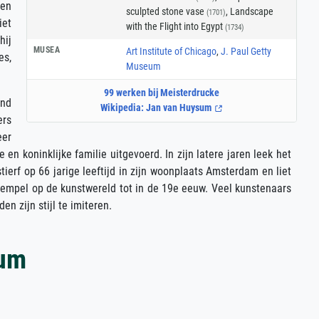
jen
sculpted stone vase
, Landscape
(1701)
iet
with the Flight into Egypt
(1734)
hij
MUSEA
Art Institute of Chicago
,
J. Paul Getty
es,
Museum
99 werken bij Meisterdrucke
ond
Wikipedia: Jan van Huysum
ers
eer
n koninklijke familie uitgevoerd. In zijn latere jaren leek het
ierf op 66 jarige leeftijd in zijn woonplaats Amsterdam en liet
 stempel op de kunstwereld tot in de 19e eeuw. Veel kunstenaars
 zijn stijl te imiteren.
sum