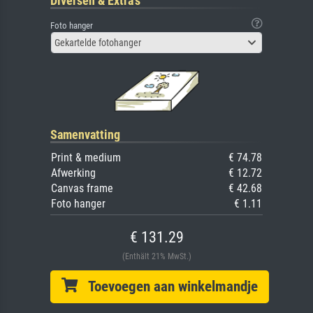
Diversen & Extra's
Foto hanger
Gekartelde fotohanger
Samenvatting
Print & medium
€ 74.78
Afwerking
€ 12.72
Canvas frame
€ 42.68
Foto hanger
€ 1.11
€ 131.29
(Enthält 21% MwSt.)
Toevoegen aan winkelmandje