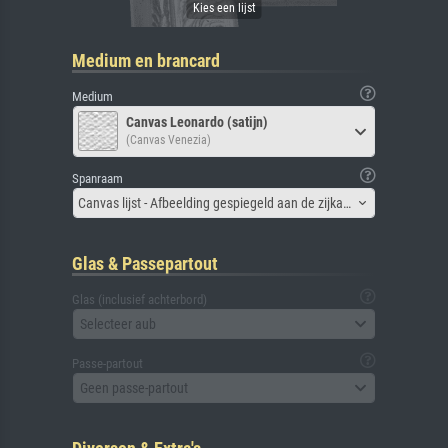
Medium en brancard
Medium
Canvas Leonardo (satijn)
(Canvas Venezia)
Spanraam
Canvas lijst - Afbeelding gespiegeld aan de zijkant
Glas & Passepartout
Glas (inclusief achterbord)
Selecteer aub
Passe-partout
Geen passe-partout