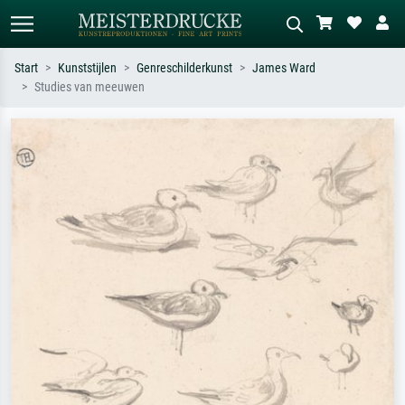
Start
Kunststijlen
Genreschilderkunst
James Ward
Studies van meeuwen
Standaard zoeken
AI-beeldzoeker
Zoek op kunstenaar, titel of stijl – bijv.
Beschrijf de scène – bijv. groene
Monet, Sterrennacht, impressionisme,
weide, abstract met veel rood, donker
Hokusai-golf, naakt.
olieverfschilderij, staand naakt naast
een boom.