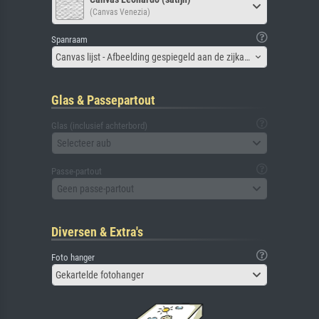
(Canvas Venezia)
Spanraam
Canvas lijst - Afbeelding gespiegeld aan de zijkant
Glas & Passepartout
Glas (inclusief achterbord)
Selecteer aub
Passe-partout
Geen passe-partout
Diversen & Extra's
Foto hanger
Gekartelde fotohanger