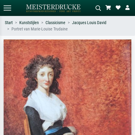
Start
Kunststijlen
Classicisme
Jacques Louis David
Portret van Marie-Louise Trudaine
Standaard zoeken
AI-beeldzoeker
Zoek op kunstenaar, titel of stijl – bijv.
Beschrijf de scène – bijv. groene
Monet, Sterrennacht, impressionisme,
weide, abstract met veel rood, donker
Hokusai-golf, naakt.
olieverfschilderij, staand naakt naast
een boom.