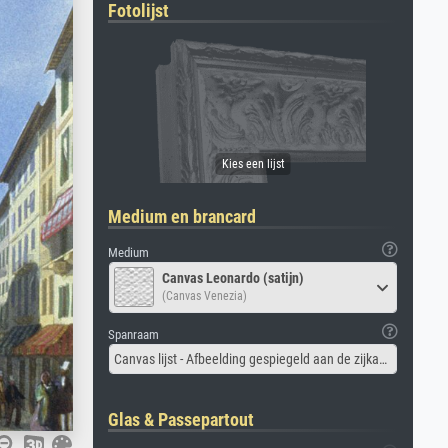
Fotolijst
Medium en brancard
Medium
Canvas Leonardo (satijn)
(Canvas Venezia)
Spanraam
Canvas lijst - Afbeelding gespiegeld aan de zijkant
Glas & Passepartout