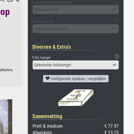
Glas (inclusief achterbord)
 op
Selecteer aub
Passe-partout
Geen passe-partout
Diversen & Extra's
Foto hanger
Gekartelde fotohanger
elkarton,
Configuratie opslaan / vergelijken
Samenvatting
Print & medium
€ 77.97
Afwerking
€ 13.23