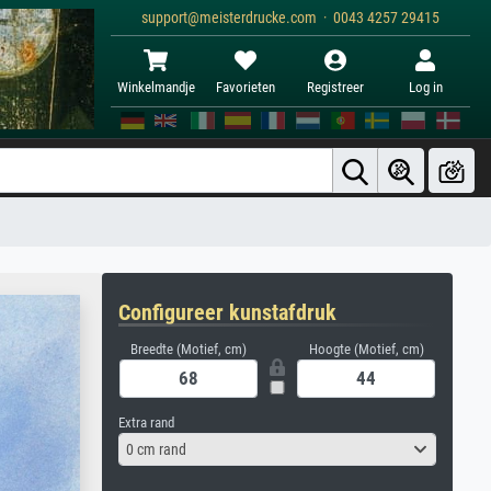
support@meisterdrucke.com · 0043 4257 29415
Winkelmandje
Favorieten
Registreer
Log in
Configureer kunstafdruk
Breedte (Motief, cm)
Hoogte (Motief, cm)
Extra rand
0 cm rand