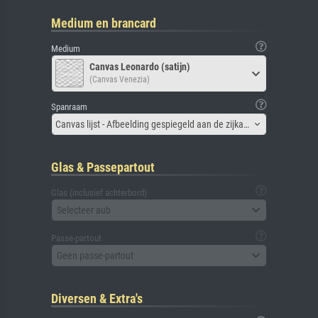
Medium en brancard
Medium
Canvas Leonardo (satijn)
(Canvas Venezia)
Spanraam
Canvas lijst - Afbeelding gespiegeld aan de zijkant
Glas & Passepartout
Glas (inclusief achterbord)
Selecteer aub
Passe-partout
Geen passe-partout
Diversen & Extra's