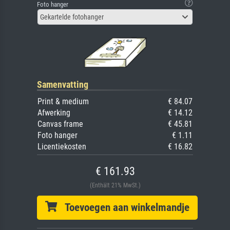
Foto hanger
Gekartelde fotohanger
Samenvatting
Print & medium
€ 84.07
Afwerking
€ 14.12
Canvas frame
€ 45.81
Foto hanger
€ 1.11
Licentiekosten
€ 16.82
€ 161.93
(Enthält 21% MwSt.)
Toevoegen aan winkelmandje