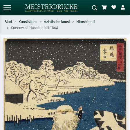
Start
Kunststijlen
Aziatische kunst
Hiroshige II
Sneeuw bij Hashiba, juli 1864
Standaard zoeken
AI-beeldzoeker
Zoek op kunstenaar, titel of stijl – bijv.
Beschrijf de scène – bijv. groene
Monet, Sterrennacht, impressionisme,
weide, abstract met veel rood, donker
Hokusai-golf, naakt.
olieverfschilderij, staand naakt naast
een boom.