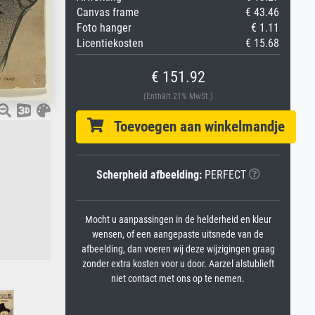
Canvas frame
€ 43.46
Foto hanger
€ 1.11
Licentiekosten
€ 15.68
€ 151.92
(Enthält 21% MwSt.)
Toevoegen aan winkelmandje
Scherpheid afbeelding:
PERFECT
Mocht u aanpassingen in de helderheid en kleur
wensen, of een aangepaste uitsnede van de
afbeelding, dan voeren wij deze wijzigingen graag
zonder extra kosten voor u door. Aarzel alstublieft
niet contact met ons op te nemen.