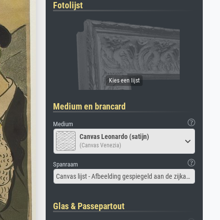
Fotolijst
Medium en brancard
Medium
Canvas Leonardo (satijn)
(Canvas Venezia)
Spanraam
Canvas lijst - Afbeelding gespiegeld aan de zijkant
Glas & Passepartout