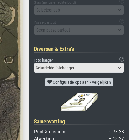
Glas (inclusief achterbord)
Selecteer aub
Passe-partout
Geen passe-partout
Diversen & Extra's
Foto hanger
Gekartelde fotohanger
Configuratie opslaan / vergelijken
Samenvatting
Print & medium
€ 78.38
Afwerking
€ 13.27