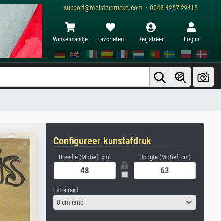
support@meisterdrucke.com · 0043 4257 29415
Winkelmandje
Favorieten
Registreer
Log in
Configureer kunstafdruk
Breedte (Motief, cm)
Hoogte (Motief, cm)
Extra rand
0 cm rand