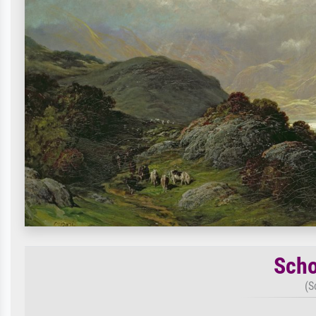
Scho
(S