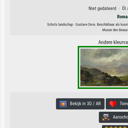
Niet gedateerd · Öl 
Roma
Schots landschap · Gustave Dore. Beschikbaar als kunst
Musee des Beaux-
Andere kleurv
Bekijk in 3D / AR
Toevo
Aanschouw