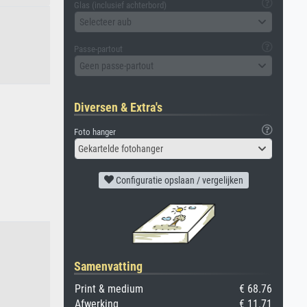
Glas (inclusief achterbord)
Selecteer aub
Passe-partout
Geen passe-partout
Diversen & Extra's
Foto hanger
Gekartelde fotohanger
Configuratie opslaan / vergelijken
Samenvatting
Print & medium
€ 68.76
Afwerking
€ 11.71