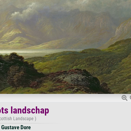
ts landschap
cottish Landscape )
Gustave Dore