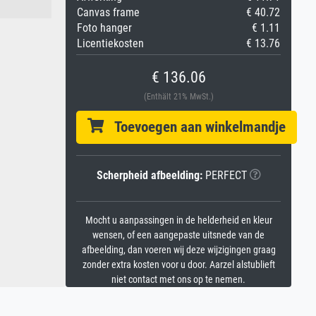
Canvas frame
€ 40.72
Foto hanger
€ 1.11
Licentiekosten
€ 13.76
€ 136.06
(Enthält 21% MwSt.)
Toevoegen aan winkelmandje
Scherpheid afbeelding:
PERFECT
Mocht u aanpassingen in de helderheid en kleur
wensen, of een aangepaste uitsnede van de
afbeelding, dan voeren wij deze wijzigingen graag
zonder extra kosten voor u door. Aarzel alstublieft
niet contact met ons op te nemen.