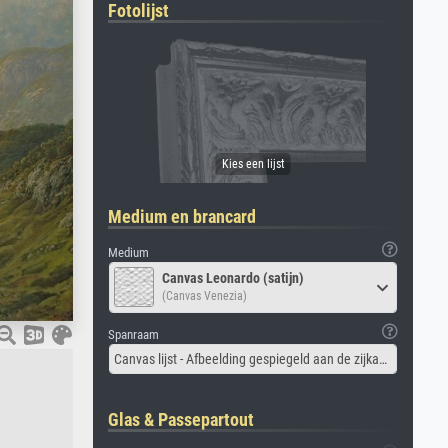
Fotolijst
Medium en brancard
Medium
Canvas Leonardo (satijn)
(Canvas Venezia)
Spanraam
Canvas lijst - Afbeelding gespiegeld aan de zijkant
Glas & Passepartout