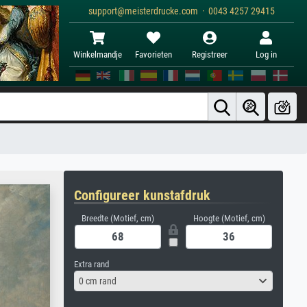
support@meisterdrucke.com · 0043 4257 29415
Winkelmandje
Favorieten
Registreer
Log in
Configureer kunstafdruk
Breedte (Motief, cm)
Hoogte (Motief, cm)
Extra rand
0 cm rand