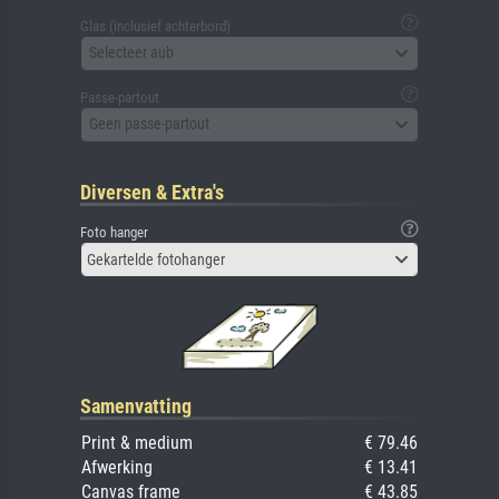
Glas (inclusief achterbord)
Selecteer aub
Passe-partout
Geen passe-partout
Diversen & Extra's
Foto hanger
Gekartelde fotohanger
Samenvatting
Print & medium
€ 79.46
Afwerking
€ 13.41
Canvas frame
€ 43.85