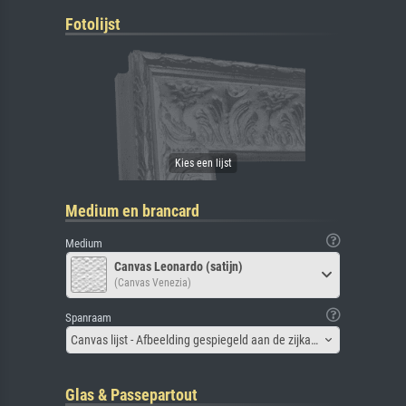
Fotolijst
Medium en brancard
Medium
Canvas Leonardo (satijn)
(Canvas Venezia)
Spanraam
Canvas lijst - Afbeelding gespiegeld aan de zijkant
Glas & Passepartout