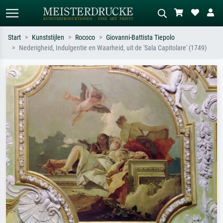
Start
Kunststijlen
Rococo
Giovanni-Battista Tiepolo
Nederigheid, Indulgentie en Waarheid, uit de 'Sala Capitolare' (1749)
Standaard zoeken
AI-beeldzoeker
Zoek op kunstenaar, titel of stijl – bijv.
Beschrijf de scène – bijv. groene
Monet, Sterrennacht, impressionisme,
weide, abstract met veel rood, donker
Hokusai-golf, naakt.
olieverfschilderij, staand naakt naast
een boom.