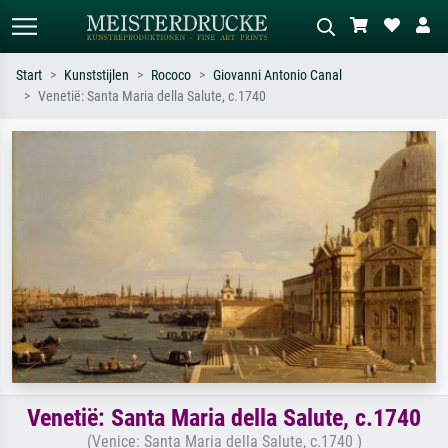
Start
Kunststijlen
Rococo
Giovanni Antonio Canal
Venetië: Santa Maria della Salute, c.1740
Standaard zoeken
AI-beeldzoeker
Zoek op kunstenaar, titel of stijl – bijv.
Beschrijf de scène – bijv. groene
Monet, Sterrennacht, impressionisme,
weide, abstract met veel rood, donker
Hokusai-golf, naakt.
olieverfschilderij, staand naakt naast
een boom.
Venetië: Santa Maria della Salute, c.1740
(Venice: Santa Maria della Salute, c.1740 )