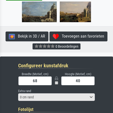
Bekijk in 3D / AR
Toevoegen aan favorieten
0 Beoordelingen
Configureer kunstafdruk
Breedte (Motief, cm)
Hoogte (Motief, cm)
Extra rand
0 cm rand
Fotolijst