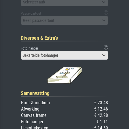
Selecteer aub
Passe-partout
Geen passe-partout
Diversen & Extra's
Foto hanger
Gekartelde fotohanger
Samenvatting
Print & medium
€ 73.48
Afwerking
€ 12.46
Canvas frame
€ 42.28
Foto hanger
€ 1.11
Licentiekosten
€ 14.69