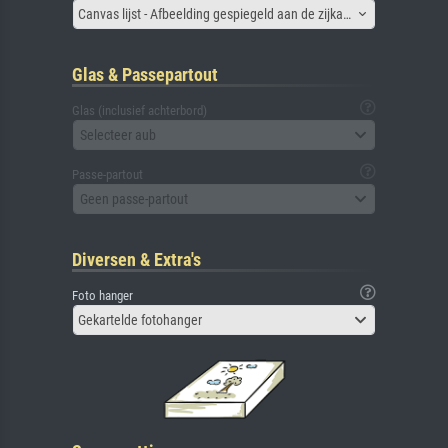
Canvas lijst - Afbeelding gespiegeld aan de zijkant
Glas & Passepartout
Glas (inclusief achterbord)
Selecteer aub
Passe-partout
Geen passe-partout
Diversen & Extra's
Foto hanger
Gekartelde fotohanger