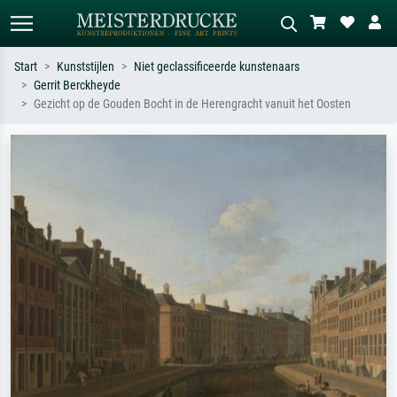
Start
Kunststijlen
Niet geclassificeerde kunstenaars
Gerrit Berckheyde
Standaard zoeken
AI-beeldzoeker
Gezicht op de Gouden Bocht in de Herengracht vanuit het Oosten
Zoek op kunstenaar, titel of stijl – bijv.
Beschrijf de scène – bijv. groene
Monet, Sterrennacht, impressionisme,
weide, abstract met veel rood, donker
Hokusai-golf, naakt.
olieverfschilderij, staand naakt naast
een boom.