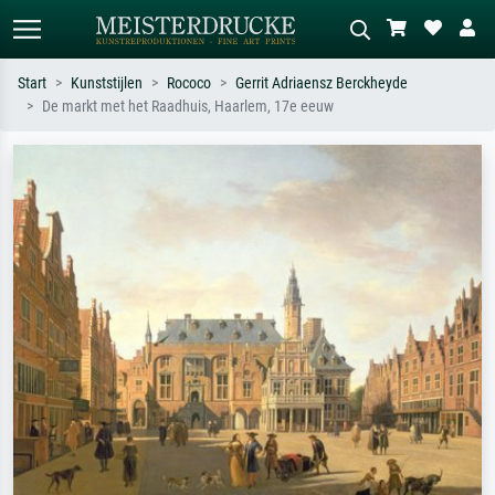
Start
Kunststijlen
Rococo
Gerrit Adriaensz Berckheyde
De markt met het Raadhuis, Haarlem, 17e eeuw
Standaard zoeken
AI-beeldzoeker
Zoek op kunstenaar, titel of stijl – bijv.
Beschrijf de scène – bijv. groene
Monet, Sterrennacht, impressionisme,
weide, abstract met veel rood, donker
Hokusai-golf, naakt.
olieverfschilderij, staand naakt naast
een boom.