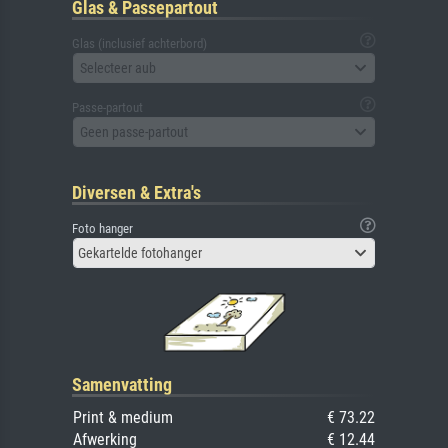
Glas & Passepartout
Glas (inclusief achterbord)
Selecteer aub
Passe-partout
Geen passe-partout
Diversen & Extra's
Foto hanger
Gekartelde fotohanger
Samenvatting
Print & medium
€ 73.22
Afwerking
€ 12.44