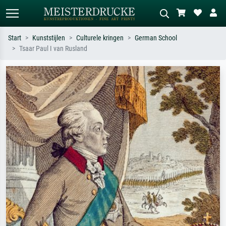
Start
Kunststijlen
Culturele kringen
German School
Tsaar Paul I van Rusland
Standaard zoeken
AI-beeldzoeker
Zoek op kunstenaar, titel of stijl – bijv.
Beschrijf de scène – bijv. groene
Monet, Sterrennacht, impressionisme,
weide, abstract met veel rood, donker
Hokusai-golf, naakt.
olieverfschilderij, staand naakt naast
een boom.