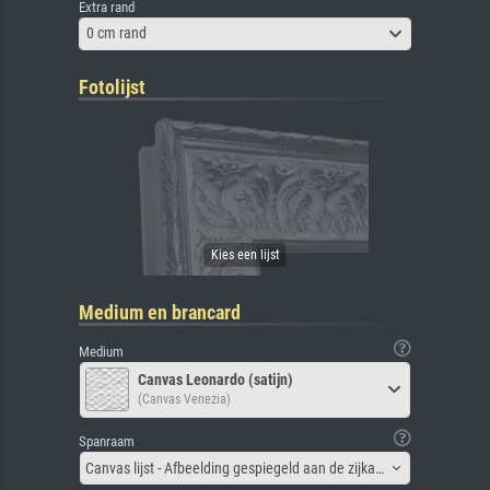
Extra rand
0 cm rand
Fotolijst
Medium en brancard
Medium
Canvas Leonardo (satijn)
(Canvas Venezia)
Spanraam
Canvas lijst - Afbeelding gespiegeld aan de zijkant