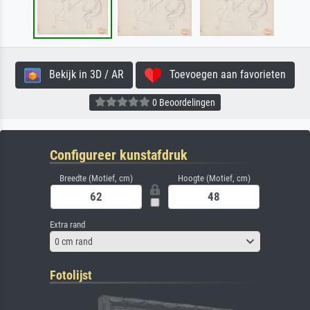
Bekijk in 3D / AR
Toevoegen aan favorieten
0 Beoordelingen
Configureer kunstafdruk
Breedte (Motief, cm)
Hoogte (Motief, cm)
Extra rand
0 cm rand
Fotolijst