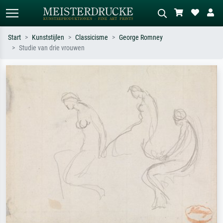
Start
Kunststijlen
Classicisme
George Romney
Studie van drie vrouwen
Standaard zoeken
AI-beeldzoeker
Zoek op kunstenaar, titel of stijl – bijv.
Beschrijf de scène – bijv. groene
Monet, Sterrennacht, impressionisme,
weide, abstract met veel rood, donker
Hokusai-golf, naakt.
olieverfschilderij, staand naakt naast
een boom.