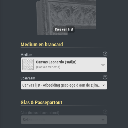
Medium en brancard
Medium
Canvas Leonardo (satijn)
(Canvas Venezia)
Spanraam
Canvas lijst - Afbeelding gespiegeld aan de zijkant
Glas & Passepartout
Glas (inclusief achterbord)
Selecteer aub