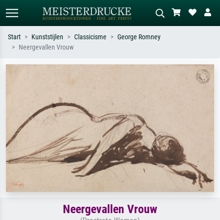
Start
Kunststijlen
Classicisme
George Romney
Neergevallen Vrouw
Standaard zoeken
AI-beeldzoeker
Zoek op kunstenaar, titel of stijl – bijv.
Beschrijf de scène – bijv. groene
Monet, Sterrennacht, impressionisme,
weide, abstract met veel rood, donker
Hokusai-golf, naakt.
olieverfschilderij, staand naakt naast
een boom.
Neergevallen Vrouw