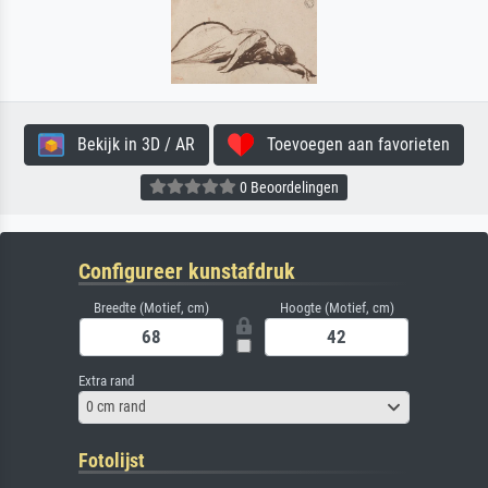
Bekijk in 3D / AR
Toevoegen aan favorieten
0 Beoordelingen
Configureer kunstafdruk
Breedte (Motief, cm)
Hoogte (Motief, cm)
Extra rand
0 cm rand
Fotolijst