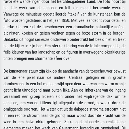
favoriete wandelingen door het Berchtesgadener Land. De foto hoort bij
het late werk van de schilder en telt zijn meest beroemde werken.
Vanwege de minutieus gedetailleerde "takel" van de kunstenaar, kan de
foto worden gedateerd in het jaar 1850. Met veel aandacht voor detail en
sterke kleuren ziet de toeschouwer een dramatische natuurlijke scène:
alpinisten, koeien en geiten vechten tegen de boze storm in de bergen.
Ondanks dit nogal serieuze onderwerp onderdrukt het beeld niet en trekt
het de kijker in zijn ban. Een sterke kleuring van de totale compositie, de
felle kleuren van het landschap en de figuren in overwegend okerkleurige
tinten brengen een charmante sfeer over.
De kunstenaar stuurt zijn kijk op de aandacht van de toeschouwer bewust
van de ene pixel naar de andere. Centraal gelegen en in grootte
dominerende is een hut met een wijd open deur waarvan een warm oranje
getint licht uitnodigend naar buiten lijkt. Aan de linkerkant van de ingang
verzamelt een groep koeien zich onder het vrijdragende dak om te
schuilen, een van de kittens ligt uitgeput op de grond, bewaakt door de
omliggende soorten. Het water dat uit de dakgoot stroomt, stroomt niet
in een rechte stroom naar de grond, maar wordt door de kracht van de
wind in een halve cirkel gebogen. Zulke gedetailleerde en realistische
elementen maken het werk van Gauermann levendig en opwindend. Bij