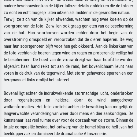
nadere beschouwing kan de kijker talloze details ontdekken die de foto er
zo echt en echt mogelijk laten uitzien als midden in de gesmolten natuur.
Terwijl ze zich van de kijker afwenden, wachten nog twee koeien op de
voorgrond van de foto. Ze willen ook graag genieten van de bescherming
van de hut. Hun voorhoeven worden echter door het begin van de
overstroming omspoeld en veroorzaken dat de dieren haperen. De weg
naar hun soortgenoten blijft voor hen geblokkeerd. Aan de linkerkant van
de foto vechten de boeren tegen wind en regen en proberen de veilige hut
te beschermen. De hoed van de vrouw dreigt van haar hoofd te worden
afgerukt; haar hand reikt tot aan de rand, het bovenlichaam leunt naar
voren in de druk van de tegenwind. Met storm gehavende sparren en een
bergmassief links omlijst het tafereel.
Bovenal ligt echter de indrukwekkende stormachtige lucht, onderbroken
door regenstrepen en heldere, door de wind aangedreven
wolkenformaties. Het felle zonlicht achter de bewolking kan mogelijk de
langverwachte verandering van weer door mens en dier aankondigen. De
kunstenaar laat veel ruimte over voor de oorzaak van de storm. Binnen de
totale compositie beslaat het ontwerp van de hemel bijna de helft van het
beeldoppervlak en domineert de dramatische Almszenerie.