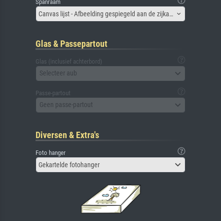
Spanraam
Canvas lijst - Afbeelding gespiegeld aan de zijkant
Glas & Passepartout
Glas (inclusief achterbord)
Selecteer aub
Passe-partout
Geen passe-partout
Diversen & Extra's
Foto hanger
Gekartelde fotohanger