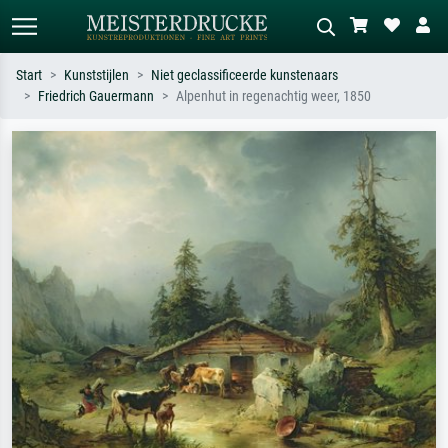
Start
Kunststijlen
Niet geclassificeerde kunstenaars
Friedrich Gauermann
Alpenhut in regenachtig weer, 1850
Standaard zoeken
AI-beeldzoeker
Zoek op kunstenaar, titel of stijl – bijv.
Beschrijf de scène – bijv. groene
Monet, Sterrennacht, impressionisme,
weide, abstract met veel rood, donker
Hokusai-golf, naakt.
olieverfschilderij, staand naakt naast
een boom.