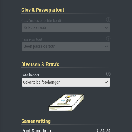
Glas & Passepartout
Glas (inclusief achterbord)
Selecteer aub
Passe-partout
Geen passe-partout
Diversen & Extra's
Foto hanger
Gekartelde fotohanger
Samenvatting
Print & medium
€ 74.74