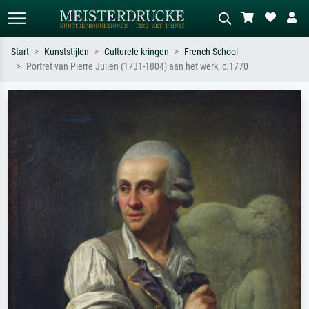
Start
Kunststijlen
Culturele kringen
French School
Portret van Pierre Julien (1731-1804) aan het werk, c.1770
Standaard zoeken
AI-beeldzoeker
Zoek op kunstenaar, titel of stijl – bijv.
Beschrijf de scène – bijv. groene
Monet, Sterrennacht, impressionisme,
weide, abstract met veel rood, donker
Hokusai-golf, naakt.
olieverfschilderij, staand naakt naast
een boom.