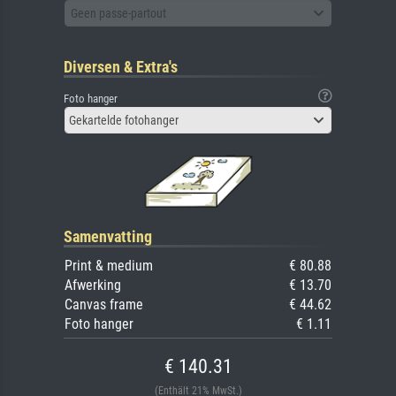
Geen passe-partout
Diversen & Extra's
Foto hanger
Gekartelde fotohanger
Samenvatting
Print & medium
€ 80.88
Afwerking
€ 13.70
Canvas frame
€ 44.62
Foto hanger
€ 1.11
€ 140.31
(Enthält 21% MwSt.)