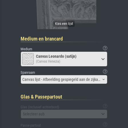
Medium en brancard
Medium
Canvas Leonardo (satijn)
(Canvas Venezia)
Spanraam
Canvas lijst - Afbeelding gespiegeld aan de zijkant
Glas & Passepartout
Glas (inclusief achterbord)
Selecteer aub
Passe-partout