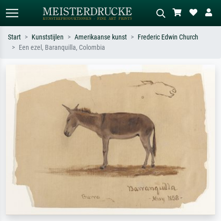
Start
Kunststijlen
Amerikaanse kunst
Frederic Edwin Church
Een ezel, Baranquilla, Colombia
Standaard zoeken
AI-beeldzoeker
Zoek op kunstenaar, titel of stijl – bijv.
Beschrijf de scène – bijv. groene
Monet, Sterrennacht, impressionisme,
weide, abstract met veel rood, donker
Hokusai-golf, naakt.
olieverfschilderij, staand naakt naast
een boom.