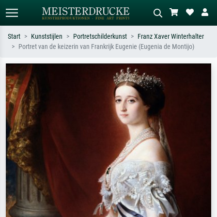
Start
Kunststijlen
Portretschilderkunst
Franz Xaver Winterhalter
Portret van de keizerin van Frankrijk Eugenie (Eugenia de Montijo)
Standaard zoeken
AI-beeldzoeker
Zoek op kunstenaar, titel of stijl – bijv.
Beschrijf de scène – bijv. groene
Monet, Sterrennacht, impressionisme,
weide, abstract met veel rood, donker
Hokusai-golf, naakt.
olieverfschilderij, staand naakt naast
een boom.