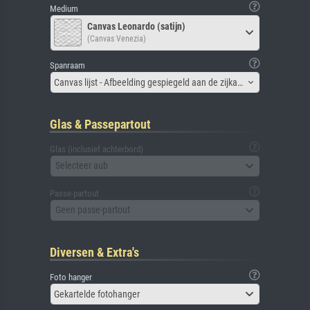
Medium
Canvas Leonardo (satijn)
(Canvas Venezia)
Spanraam
Canvas lijst - Afbeelding gespiegeld aan de zijkant
Glas & Passepartout
Glas (inclusief achterbord)
Selecteer aub
Passe-partout
Geen passe-partout
Diversen & Extra's
Foto hanger
Gekartelde fotohanger