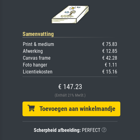
Samenvatting
Print & medium
€ 75.83
Afwerking
€ 12.85
Canvas frame
€ 42.28
Foto hanger
€ 1.11
Licentiekosten
€ 15.16
€ 147.23
(Enthält 21% MwSt.)
Toevoegen aan winkelmandje
Scherpheid afbeelding:
PERFECT